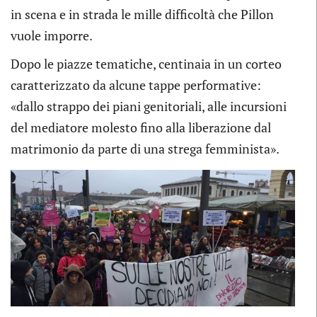
in scena e in strada le mille difficoltà che Pillon
Vogliamo condividere la cura dei
vuole imporre.
nostri figli se e solo se ce ne sono le
condizioni, senza che ci sia l'obbligo
Dopo le piazze tematiche, centinaia in un corteo
della mediazione familiare che tratta
caratterizzato da alcune tappe performative:
i minori come un patrimonio da
«dallo strappo dei piani genitoriali, alle incursioni
spartirsi.Vogliamo poter denunciare
del mediatore molesto fino alla liberazione dal
abusi e violenze senza rischiare che
matrimonio da parte di una strega femminista».
per questo ci venga tolto
l'affido.Vogliamo liberarci dalla
violenza della povertà, della
precarietà, della dipendenza
economica. Vogliamo un reddito di
autodeterminazione incondizionato e
individuale per poter essere libere di
decidere.Vogliamo scegliere sempre