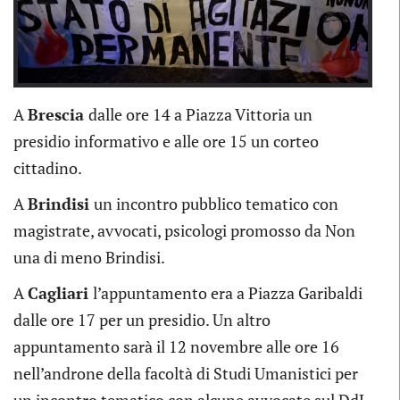
Previous
Next
A
Brescia
dalle ore 14 a Piazza Vittoria un
presidio informativo e alle ore 15 un corteo
cittadino.
A
Brindisi
un incontro pubblico tematico con
magistrate, avvocati, psicologi promosso da Non
una di meno Brindisi.
A
Cagliari
l’appuntamento era a Piazza Garibaldi
dalle ore 17 per un presidio. Un altro
appuntamento sarà il 12 novembre alle ore 16
nell’androne della facoltà di Studi Umanistici per
un incontro tematico con alcune avvocate sul DdL