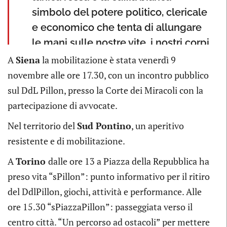
simbolo del potere politico, clericale
e economico che tenta di allungare
le mani sulle nostre vite, i nostri corpi
e le nostre scelte.Siamo donne,
A
Siena
la mobilitazione è stata venerdì 9
lavoratrici, precarie, migranti, madri,
novembre alle ore 17.30, con un incontro pubblico
singole, lesbiche, trans a cui il
sul DdL Pillon, presso la Corte dei Miracoli con la
governo vuole togliere spazio e
partecipazione di avvocate.
autonomia. Il disegno di legge del
Nel territorio del
Sud Pontino
, un aperitivo
senatore pillon è una vendetta nei
resistente e di mobilitazione.
nostri confronti e noi lo bloccheremo.
A
Torino
dalle ore 13 a Piazza della Repubblica ha
Vogliamo separarci se non amiamo
preso vita “sPillon”: punto informativo per il ritiro
più, se viviamo condizioni di violenza
del DdlPillon, giochi, attività e performance. Alle
domestica, psicologica e sessuale.
ore 15.30 “sPiazzaPillon”: passeggiata verso il
Vogliamo farlo tutelando la serenità
centro città. “Un percorso ad ostacoli” per mettere
dei nostri figli e le loro esigenze.