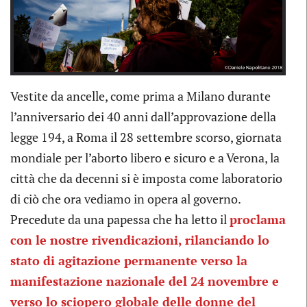
Previous
Next
Vestite da ancelle, come prima a Milano durante
l’anniversario dei 40 anni dall’approvazione della
legge 194, a Roma il 28 settembre scorso, giornata
mondiale per l’aborto libero e sicuro e a Verona, la
città che da decenni si è imposta come laboratorio
di ciò che ora vediamo in opera al governo.
Precedute da una papessa che ha letto il
proclama
con le nostre rivendicazioni, rilanciando lo
stato di agitazione permanente verso la
manifestazione nazionale del 24 novembre e
verso lo sciopero globale delle donne del