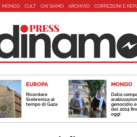
MONDO
CULT
CHI SIAMO
ARCHIVIO
CORREZIONI E REP
EUROPA
MONDO
Ricordare
Dalla camp
Srebrenica al
arabizzazion
tempo di Gaza
genocidio e
del 2014 fin
oggi