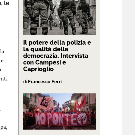
, le
Il potere della polizia e
la qualità della
la
democrazia. Intervista
 e
con Campesi e
Caprioglio
o
enti
di
Francesco Ferri
i
opa,