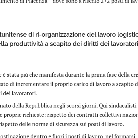
bilimento di Piacenza – dove sono a rischio 272 posti di la
unitense di ri-organizzazione del lavoro logisti
a produttività a scapito dei diritti dei lavoratori
le è stata più che manifesta durante la prima fase della cri
to di incrementare il proprio carico di lavoro a scapito d
i dei lavoratori.
ato della Repubblica negli scorsi giorni. Qui sindacalisti
roprie richieste: rispetto dei contratti collettivi nazion
ispetto delle norme di sicurezza sui posti di lavoro.
 ostinazione dentro e fuori i posti di lavoro, nel formarsi