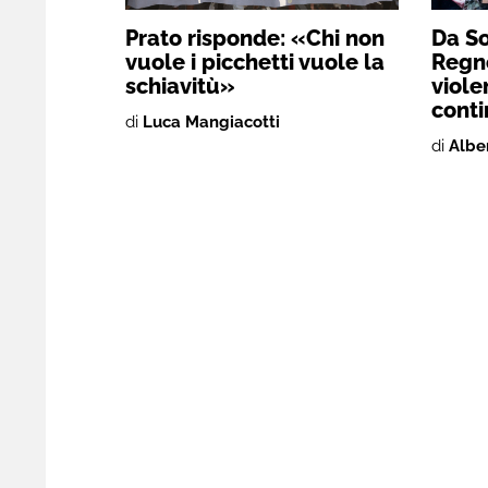
Prato risponde: «Chi non
Da So
vuole i picchetti vuole la
Regno
schiavitù»
viole
conti
di
Luca Mangiacotti
di
Albe