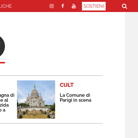
LICHE
SOSTIENI
CULT
agna di
La Comune di
e al
Parigi in scena
zida
o a