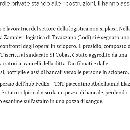
ie private stando alle ricostruzioni, li hanno assa
e lavoratrici del settore della logistica non si placa. Nell
ella Zampieri logistica di Tavazzano (Lodi) si è segnato uno
 confronti degli operai in sciopero. Il presidio, composto 
T iscritti al sindacato SI Cobas, è stato aggredito da una
ratori ai cancelli della ditta. Dai filmati e dalle
si, bottiglie e assi di bancali verso le persone in sciopero.
l’operaio dell’hub FedEx – TNT piacentino Abdelhamid Ela
 è stato colpito al viso da un pezzo di bancale, perdendo
anime sull’asfalto in una pozza di sangue.