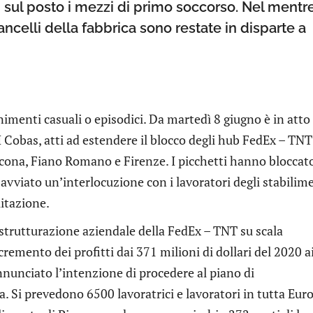
i sul posto i mezzi di primo soccorso. Nel mentre
cancelli della fabbrica sono restate in disparte a
enimenti casuali o episodici. Da martedì 8 giugno è in atto 
SI Cobas, atti ad estendere il blocco degli hub FedEx – TNT
ncona, Fiano Romano e Firenze. I picchetti hanno bloccat
 avviato un’interlocuzione con i lavoratori degli stabilim
litazione.
a ristrutturazione aziendale della FedEx – TNT su scala
remento dei profitti dai 371 milioni di dollari del 2020 a
nunciato l’intenzione di procedere al piano di
. Si prevedono 6500 lavoratrici e lavoratori in tutta Eur