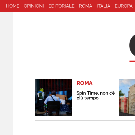
HOME
OPINIONI
EDITORIALE
ROMA
ITALIA
EUROPA
ROMA
Spin Time, non c’è
più tempo