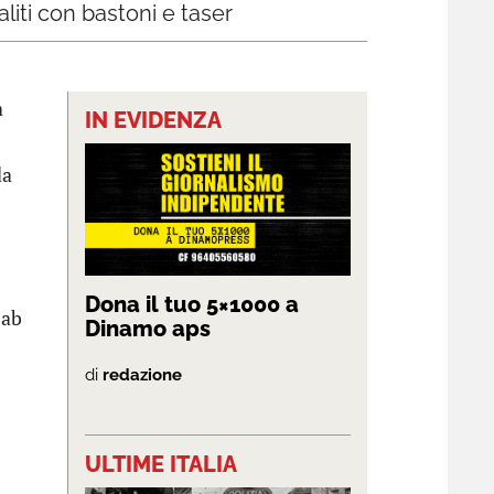
liti con bastoni e taser
a
IN EVIDENZA
da
Dona il tuo 5×1000 a
zab
Dinamo aps
di
redazione
ULTIME ITALIA