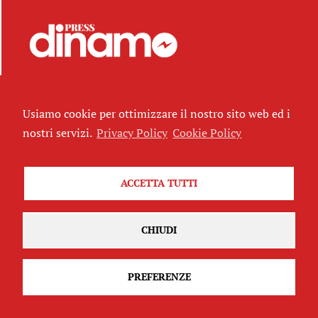
DINAMOPRESS è un progetto di informazione
indipendente nato l'11 novembre 2012 dalla
Usiamo cookie per ottimizzare il nostro sito web ed i
cooperazione tra diversi spazi sociali di Roma,
nostri servizi.
Privacy Policy
Cookie Policy
giornalistə professionistə, ricercatorə universitarə,
video maker e attivistə
ACCETTA TUTTI
Contatti
dinamozine@gmail.com
CHIUDI
Progettazione e web design
Lorenzo Sansonetti
Alberto de Nicola
PREFERENZE
Latografica
Sviluppo