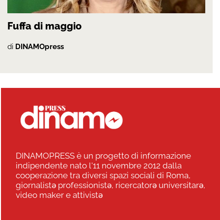
Fuffa di maggio
di
DINAMOpress
DINAMOPRESS è un progetto di informazione
indipendente nato l'11 novembre 2012 dalla
cooperazione tra diversi spazi sociali di Roma,
giornalistə professionistə, ricercatorə universitarə,
video maker e attivistə