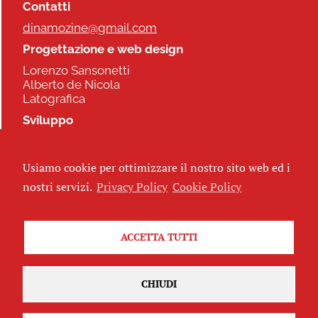
Contatti
dinamozine@gmail.com
Progettazione e web design
Lorenzo Sansonetti
Alberto de Nicola
Latografica
Sviluppo
Commonhelp
Usiamo cookie per ottimizzare il nostro sito web ed i
Seguici
nostri servizi.
Privacy Policy
Cookie Policy
ACCETTA TUTTI
Iscriviti alla newsletter
CHIUDI