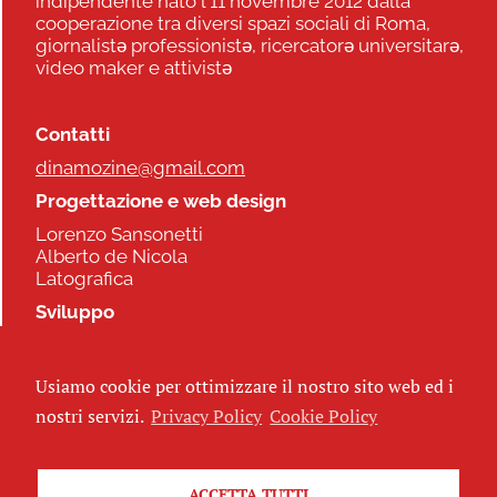
indipendente nato l'11 novembre 2012 dalla
cooperazione tra diversi spazi sociali di Roma,
giornalistə professionistə, ricercatorə universitarə,
video maker e attivistə
Contatti
dinamozine@gmail.com
Progettazione e web design
Lorenzo Sansonetti
Alberto de Nicola
Latografica
Sviluppo
Commonhelp
Usiamo cookie per ottimizzare il nostro sito web ed i
Seguici
nostri servizi.
Privacy Policy
Cookie Policy
ACCETTA TUTTI