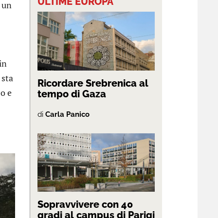
ULTIME EUROPA
a un
in
 sta
Ricordare Srebrenica al
bo e
tempo di Gaza
di
Carla Panico
Sopravvivere con 40
gradi al campus di Parigi