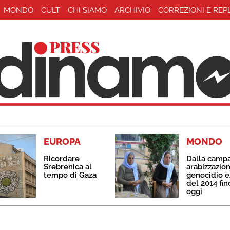
MONDO
CULT
CHI SIAMO
ARCHIVIO
CORREZIONI E REP
EUROPA
MONDO
Ricordare
Dalla camp
Srebrenica al
arabizzazion
tempo di Gaza
genocidio e
del 2014 fin
oggi