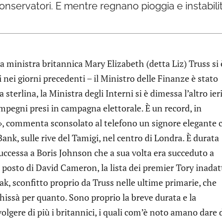
 conservatori. E mentre regnano pioggia e instabili
ma ministra britannica Mary Elizabeth (detta Liz) Truss si 
nei giorni precedenti – il Ministro delle Finanze è stato
sterlina, la Ministra degli Interni si è dimessa l’altro ier
impegni presi in campagna elettorale. È un record, in
se», commenta sconsolato al telefono un signore elegante 
nk, sulle rive del Tamigi, nel centro di Londra. È durata
uccessa a Boris Johnson che a sua volta era succeduto a
 posto di David Cameron, la lista dei premier Tory inadat
k, sconfitto proprio da Truss nelle ultime primarie, che
issà per quanto. Sono proprio la breve durata e la
gere di più i britannici, i quali com’è noto amano dare 