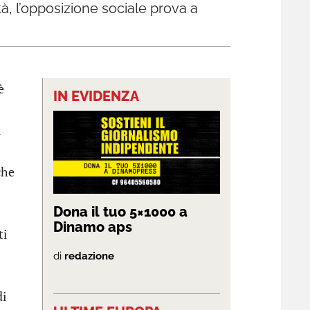
tà, l’opposizione sociale prova a
è
IN EVIDENZA
i
che
Dona il tuo 5×1000 a
Dinamo aps
ti
di
redazione
di