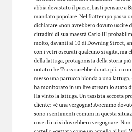
abbia devastato il paese, basti pensare a 
mandato popolare. Nel frattempo passa una
dichiarare «non avrebbero dovuto uscire da
cittadini di sua maestà Carlo III probabi
molto, davanti al 10 di Downing Street, 
con i vetri oscurati qualcuno si agita, m
della lattuga, protagonista della storia pi
notato che Truss sarebbe durata più o come
messo una parrucca bionda a una lattuga, 
ha monitorato in un live stream lo stato d
Ha vinto la lattuga. Un tassista accosta pr
cliente: «è una vergogna! Avremmo dovuto
sono i sentimenti comuni in questa situazi
cose di cui si dovrebbero vergognare. Non
cartello «gettata come un agnello ai lupi.