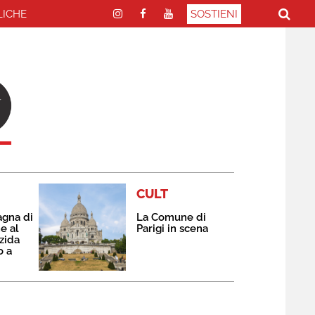
LICHE
SOSTIENI
CULT
agna di
La Comune di
e al
Parigi in scena
zida
o a