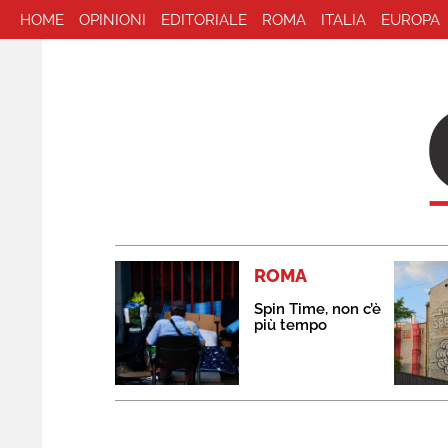
HOME
OPINIONI
EDITORIALE
ROMA
ITALIA
EUROPA
ROMA
Spin Time, non c’è
più tempo