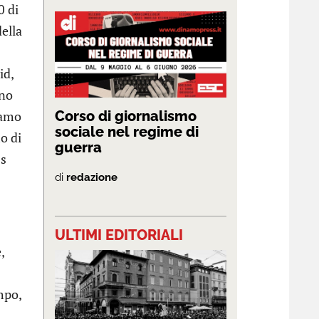
0 di
della
id,
ano
iamo
Corso di giornalismo
sociale nel regime di
o di
guerra
ss
di
redazione
ULTIMI EDITORIALI
,
mpo,