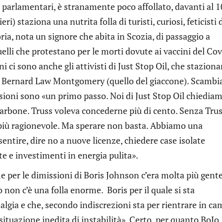
a parlamentari, è stranamente poco affollato, davanti al 1
ri) staziona una nutrita folla di turisti, curiosi, feticisti 
oria, nota un signore che abita in Scozia, di passaggio a
li che protestano per le morti dovute ai vaccini del Cov
i ci sono anche gli attivisti di Just Stop Oil, che stazion
ale Bernard Law Montgomery (quello del giaccone). Scamb
sioni sono «un primo passo. Noi di Just Stop Oil chiediam
carbone. Truss voleva concederne più di cento. Senza Tru
 più ragionevole. Ma sperare non basta. Abbiamo una
entire, dire no a nuove licenze, chiedere case isolate
e e investimenti in energia pulita».
 per le dimissioni di Boris Johnson c’era molta più gente
non c’è una folla enorme. Boris per il quale si sta
lgia e che, secondo indiscrezioni sta per rientrare in ca
situazione inedita di instabilità». Certo, per quanto BoJo