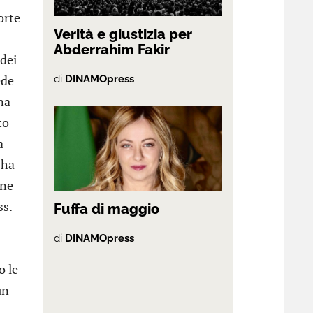
orte
Verità e giustizia per
Abderrahim Fakir
 dei
ede
di
DINAMOpress
na
to
a
 ha
 ne
ss.
Fuffa di maggio
di
DINAMOpress
o le
un