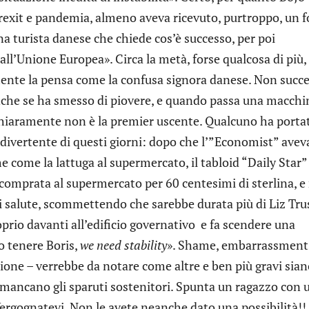
Brexit e pandemia, almeno aveva ricevuto, purtroppo, un f
 turista danese che chiede cos’è successo, per poi
ll’Unione Europea». Circa la metà, forse qualcosa di più,
lmente la pensa come la confusa signora danese. Non succ
anche se ha smesso di piovere, e quando passa una macchi
a chiaramente non è la premier uscente. Qualcuno ha porta
ù divertente di questi giorni: dopo che l’”Economist” avev
 come la lattuga al supermercato, il tabloid “Daily Star”
comprata al supermercato per 60 centesimi di sterlina, e
i salute, scommettendo che sarebbe durata più di Liz Tru
oprio davanti all’edificio governativo e fa scendere una
 tenere Boris,
we need stability
». Shame, embarrassment
one – verrebbe da notare come altre e ben più gravi sian
 mancano gli sparuti sostenitori. Spunta un ragazzo con 
 Vergognatevi. Non le avete neanche dato una possibilità!!