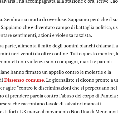
 salvarla l’ha accompagnata alla stazione e ora, scrive Cac
a. Sembra sia morta di overdose. Sappiamo però che il su
 Sappiamo che è diventato campo di battaglia politica, u
ntare sentimenti, azioni e violenza razzista.
 sua parte, alimenta il mito degli uomini bianchi chiamati a
mini neri venuti da oltre confine. Tutto questo mentre, l
lia commettono violenza sono compagni, mariti e parenti.
aliane hanno firmato un appello contro le molestie e la
di
Dissenso comune
. Le giornaliste si dicono pronte a u
per agire “contro le discriminazioni che si perpetuano nel
o di prendere parola contro l’abuso del corpo di Pamela 
Corsera che raccontano favole di salvatori mancati.
esti forti. L’8 marzo il movimento Non Una di Meno invit