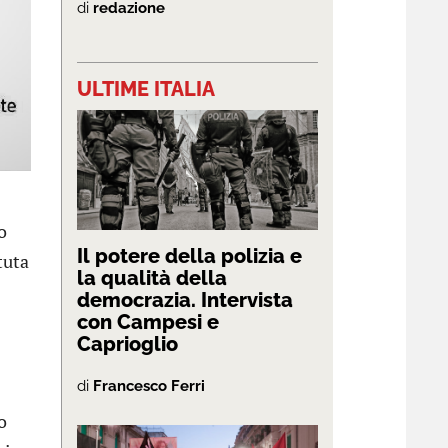
di
redazione
ULTIME ITALIA
o
Il potere della polizia e
tuta
la qualità della
democrazia. Intervista
con Campesi e
Caprioglio
di
Francesco Ferri
o