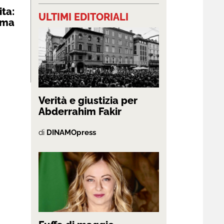
ita:
ULTIMI EDITORIALI
oma
Verità e giustizia per
Abderrahim Fakir
di
DINAMOpress