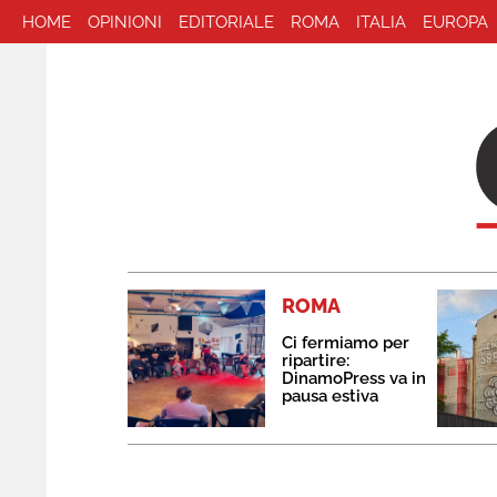
HOME
OPINIONI
EDITORIALE
ROMA
ITALIA
EUROPA
ROMA
Ci fermiamo per
ripartire:
DinamoPress va in
pausa estiva