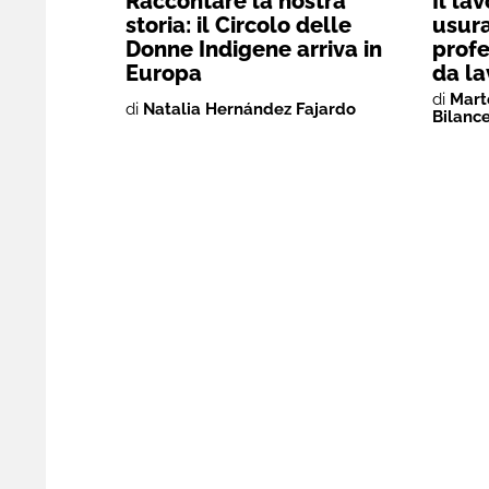
Raccontare la nostra
Il la
storia: il Circolo delle
usura
Donne Indigene arriva in
profe
Europa
da la
di
Mart
di
Natalia Hernández Fajardo
Bilance