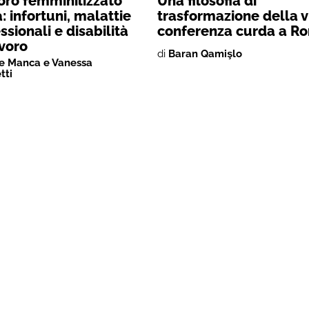
voro femminilizzato
Una filosofia di
: infortuni, malattie
trasformazione della v
ssionali e disabilità
conferenza curda a R
voro
di
Baran Qamişlo
e Manca e Vanessa
tti