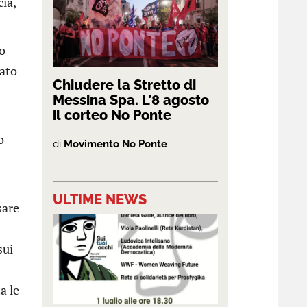
cia,
o
sato
Chiudere la Stretto di
Messina Spa. L’8 agosto
il corteo No Ponte
o
di
Movimento No Ponte
ULTIME NEWS
sare
sui
a le