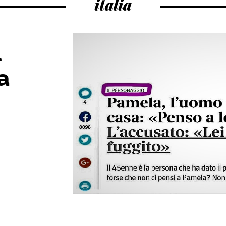
italia
l
a