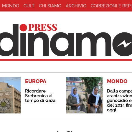
MONDO
CULT
CHI SIAMO
ARCHIVIO
CORREZIONI E REP
EUROPA
MONDO
Ricordare
Dalla camp
Srebrenica al
arabizzazion
tempo di Gaza
genocidio e
del 2014 fin
oggi