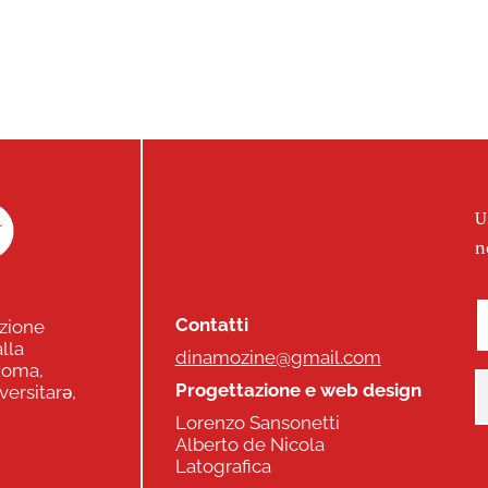
U
n
Contatti
zione
lla
dinamozine@gmail.com
 Roma,
Progettazione e web design
versitarə,
Lorenzo Sansonetti
Alberto de Nicola
Latografica