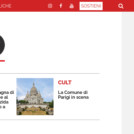
LICHE
SOSTIENI
CULT
agna di
La Comune di
e al
Parigi in scena
zida
o a