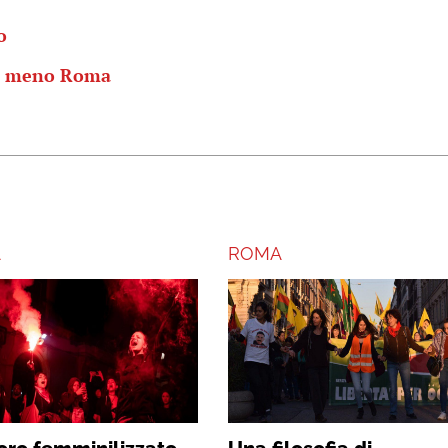
o
i meno Roma
A
ROMA