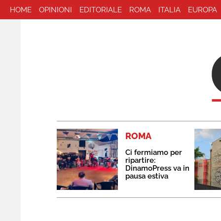
HOME
OPINIONI
EDITORIALE
ROMA
ITALIA
EUROPA
ROMA
Ci fermiamo per
ripartire:
DinamoPress va in
pausa estiva