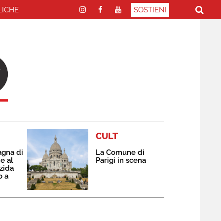
LICHE
SOSTIENI
CULT
agna di
La Comune di
e al
Parigi in scena
zida
o a