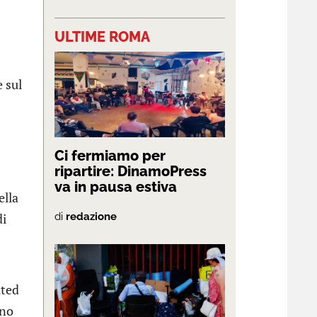
ULTIME ROMA
 sul
Ci fermiamo per
ripartire: DinamoPress
va in pausa estiva
ella
di
di
redazione
ited
rno