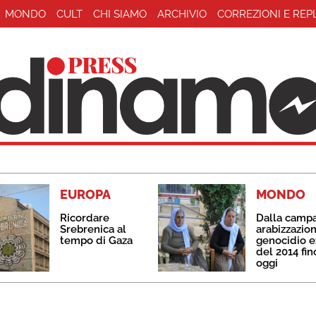
MONDO
CULT
CHI SIAMO
ARCHIVIO
CORREZIONI E REP
EUROPA
MONDO
Ricordare
Dalla camp
Srebrenica al
arabizzazion
tempo di Gaza
genocidio e
del 2014 fin
oggi