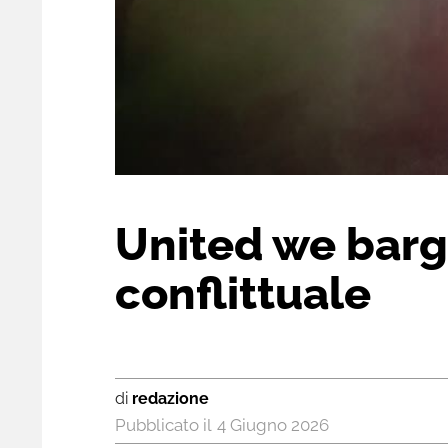
United we barga
conflittuale
di
redazione
4 Giugno 2026