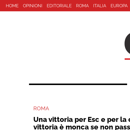
HOME
OPINIONI
EDITORIALE
ROMA
ITALIA
EUROPA
ROMA
Una vittoria per Esc e per la 
vittoria è monca se non passa