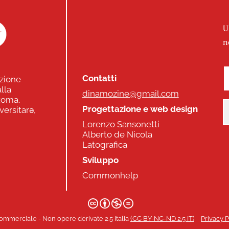
U
n
Contatti
zione
lla
dinamozine@gmail.com
 Roma,
Progettazione e web design
versitarə,
Lorenzo Sansonetti
Alberto de Nicola
Latografica
Sviluppo
Commonhelp
ommerciale - Non opere derivate 2.5 Italia
(CC BY-NC-ND 2.5 IT)
Privacy P