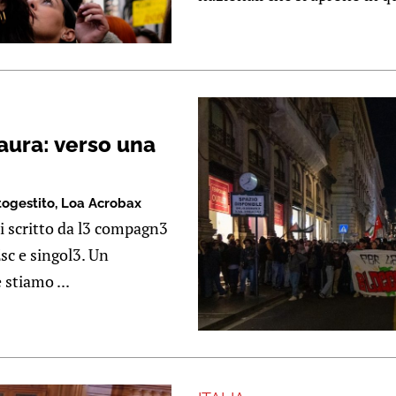
paura: verso una
togestito
,
Loa Acrobax
 scritto da l3 compagn3
sc e singol3. Un
 stiamo ...