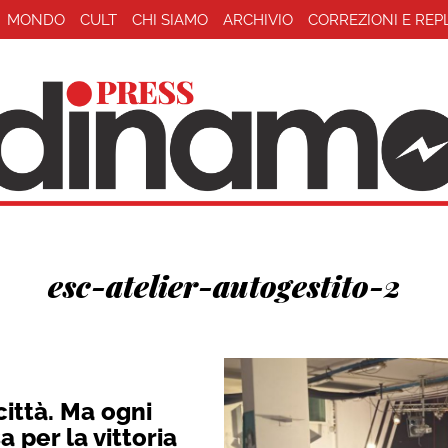
MONDO
CULT
CHI SIAMO
ARCHIVIO
CORREZIONI E REP
esc-atelier-autogestito-2
città. Ma ogni
 per la vittoria