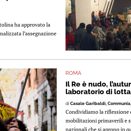
itolina ha approvato la
rmalizzata l’assegnazione
ROMA
Il Re è nudo, l’autu
laboratorio di lotta
di
Casale Garibaldi
,
Communia
Condividiamo la riflessione d
mobilitazioni primaverili e su
nazionali che si aprono in 