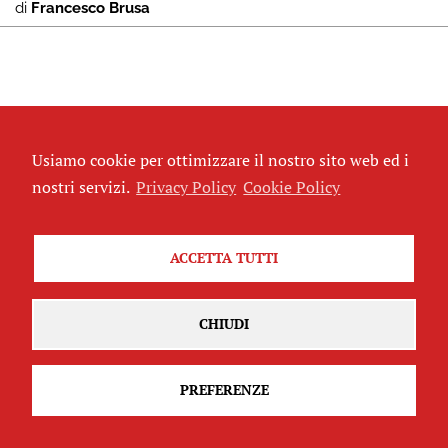
di
Francesco Brusa
Usiamo cookie per ottimizzare il nostro sito web ed i
nostri servizi.
Privacy Policy
Cookie Policy
DINAMOPRESS è un progetto di informazione
ACCETTA TUTTI
indipendente nato l'11 novembre 2012 dalla
cooperazione tra diversi spazi sociali di Roma,
giornalistə professionistə, ricercatorə universitarə,
CHIUDI
video maker e attivistə
PREFERENZE
Contatti
dinamozine@gmail.com