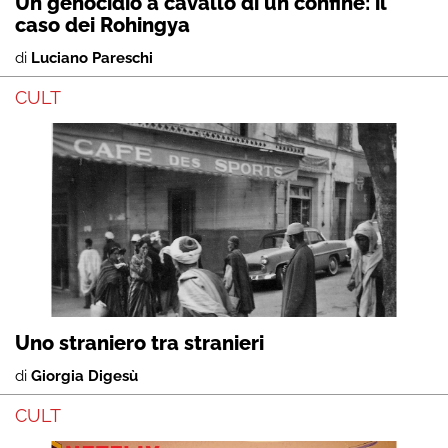
Un genocidio a cavallo di un confine: il
caso dei Rohingya
di
Luciano Pareschi
CULT
Uno straniero tra stranieri
di
Giorgia Digesù
CULT