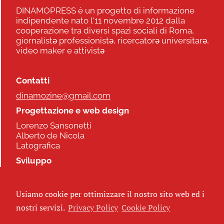
DINAMOPRESS è un progetto di informazione
indipendente nato l'11 novembre 2012 dalla
cooperazione tra diversi spazi sociali di Roma,
giornalistə professionistə, ricercatorə universitarə,
video maker e attivistə
Contatti
dinamozine@gmail.com
Progettazione e web design
Lorenzo Sansonetti
Alberto de Nicola
Latografica
Sviluppo
Commonhelp
Usiamo cookie per ottimizzare il nostro sito web ed i
Seguici
nostri servizi.
Privacy Policy
Cookie Policy