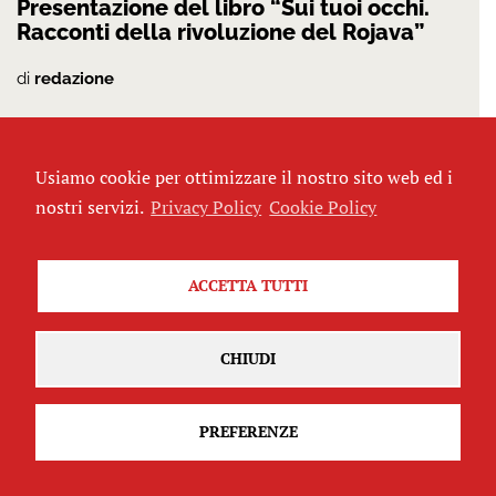
Presentazione del libro “Sui tuoi occhi.
Racconti della rivoluzione del Rojava”
di
redazione
Usiamo cookie per ottimizzare il nostro sito web ed i
nostri servizi.
Privacy Policy
Cookie Policy
ACCETTA TUTTI
CHIUDI
Corso di giornalismo sociale nel regime
di guerra
PREFERENZE
di
redazione