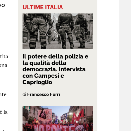
vo
ULTIME ITALIA
tita
Il potere della polizia e
la qualità della
 una
democrazia. Intervista
con Campesi e
Caprioglio
onte
di
Francesco Ferri
è la