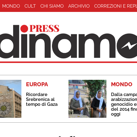
MONDO
CULT
CHI SIAMO
ARCHIVIO
CORREZIONI E REP
EUROPA
MONDO
Ricordare
Dalla camp
Srebrenica al
arabizzazion
tempo di Gaza
genocidio e
del 2014 fin
oggi