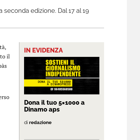
la seconda edizione. Dal 17 al 19
tà,
IN EVIDENZA
to il
bàs
erso
Dona il tuo 5×1000 a
Dinamo aps
di
redazione