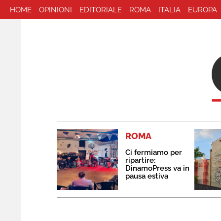
HOME
OPINIONI
EDITORIALE
ROMA
ITALIA
EUROPA
ROMA
Ci fermiamo per
ripartire:
DinamoPress va in
pausa estiva