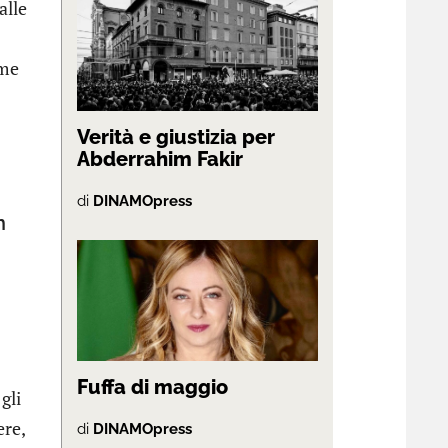
alle
eme
Verità e giustizia per
Abderrahim Fakir
di
DINAMOpress
n
Fuffa di maggio
gli
ere,
di
DINAMOpress