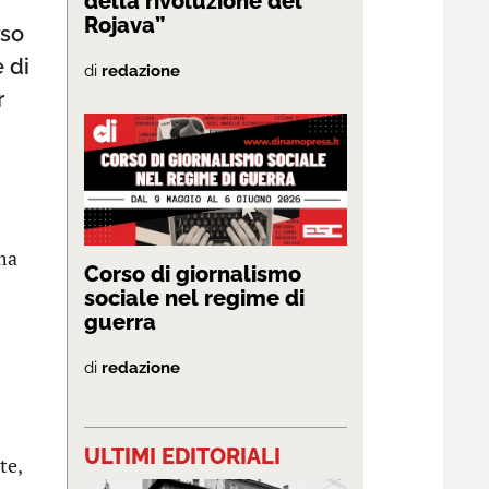
della rivoluzione del
Rojava”
rso
e di
di
redazione
r
 ma
Corso di giornalismo
sociale nel regime di
guerra
di
redazione
ULTIMI EDITORIALI
te,