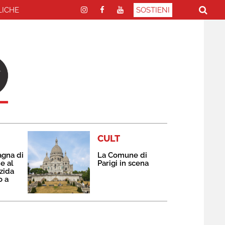
LICHE
SOSTIENI
CULT
agna di
La Comune di
e al
Parigi in scena
zida
o a