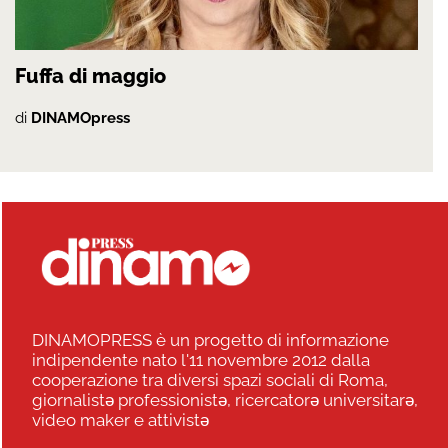
Fuffa di maggio
di
DINAMOpress
DINAMOPRESS è un progetto di informazione
indipendente nato l'11 novembre 2012 dalla
cooperazione tra diversi spazi sociali di Roma,
giornalistə professionistə, ricercatorə universitarə,
video maker e attivistə