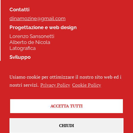
Contatti
dinamozine@gmail.com
Progettazione e web design
Lorenzo Sansonetti
Alberto de Nicola
Latografica
Sviluppo
Commonhelp
Usiamo cookie per ottimizzare il nostro sito web ed i
Seguici
nostri servizi.
Privacy Policy
Cookie Policy
ACCETTA TUTTI
Iscriviti alla newsletter
CHIUDI