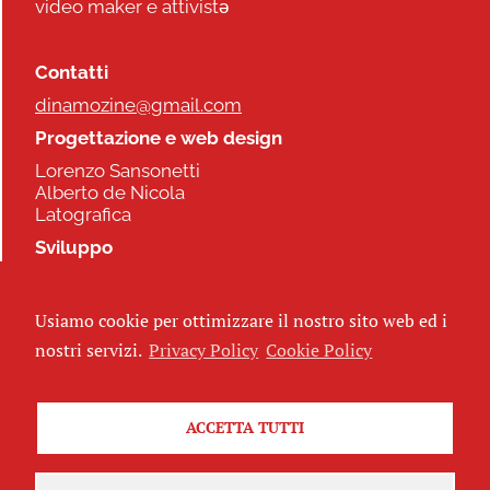
video maker e attivistə
Contatti
dinamozine@gmail.com
Progettazione e web design
Lorenzo Sansonetti
Alberto de Nicola
Latografica
Sviluppo
Commonhelp
Usiamo cookie per ottimizzare il nostro sito web ed i
Seguici
nostri servizi.
Privacy Policy
Cookie Policy
ACCETTA TUTTI
Iscriviti alla newsletter