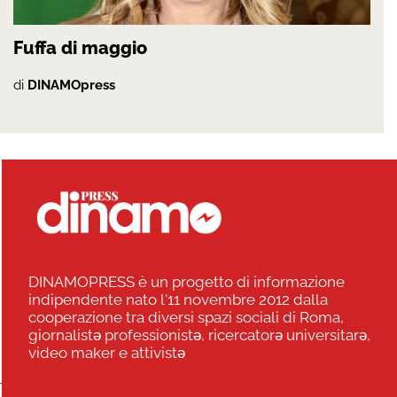
Fuffa di maggio
di
DINAMOpress
DINAMOPRESS è un progetto di informazione
indipendente nato l'11 novembre 2012 dalla
cooperazione tra diversi spazi sociali di Roma,
giornalistə professionistə, ricercatorə universitarə,
video maker e attivistə