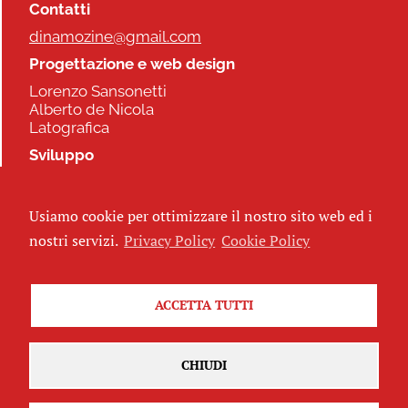
Contatti
dinamozine@gmail.com
Progettazione e web design
Lorenzo Sansonetti
Alberto de Nicola
Latografica
Sviluppo
Commonhelp
Usiamo cookie per ottimizzare il nostro sito web ed i
Seguici
nostri servizi.
Privacy Policy
Cookie Policy
ACCETTA TUTTI
Iscriviti alla newsletter
CHIUDI