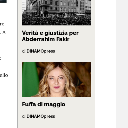
re
. A
Verità e giustizia per
Abderrahim Fakir
di
DINAMOpress
e
ello
Fuffa di maggio
di
DINAMOpress