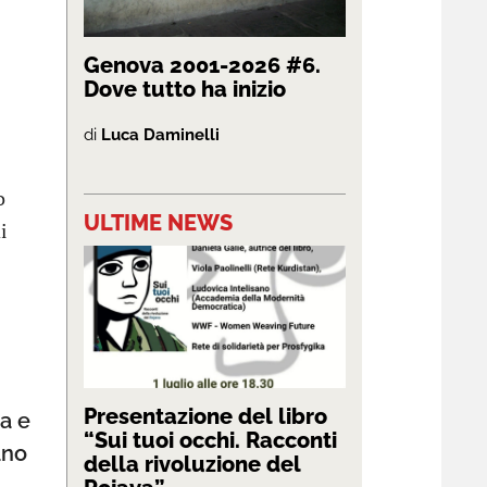
Genova 2001-2026 #6.
Dove tutto ha inizio
di
Luca Daminelli
o
ULTIME NEWS
i
Presentazione del libro
a e
“Sui tuoi occhi. Racconti
ano
della rivoluzione del