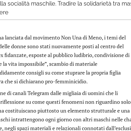
a socialità maschile. Tradire la solidarietà tra m
iere
agna lanciata dal movimento Non Una di Meno, i temi del
 delle donne sono stati nuovamente posti al centro del
x fidanzate, esposte al pubblico ludibrio, condivisione di
e la vita impossibile”, scambio di materiale
idamente consigli su come stuprare la propria figlia
ra che si dichiarano pro-femminicidio.
ine di canali Telegram dalle migliaia di uomini che li
 riflessione su come questi fenomeni non riguardino solo
ma costituiscano piuttosto un elemento strutturale e una
aschi intrattengono ogni giorno con altri maschi nelle cha
e, negli spazi materiali e relazionali connotati dall’esclus