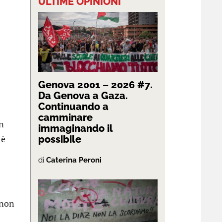
ULTIME OPINIONI
Genova 2001 – 2026 #7.
Da Genova a Gaza.
Continuando a
camminare
in
immaginando il
 è
possibile
di
Caterina Peroni
 non