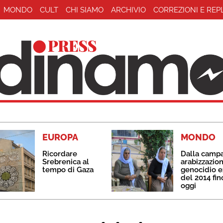
MONDO
CULT
CHI SIAMO
ARCHIVIO
CORREZIONI E REP
EUROPA
MONDO
Ricordare
Dalla camp
Srebrenica al
arabizzazion
tempo di Gaza
genocidio e
del 2014 fin
oggi