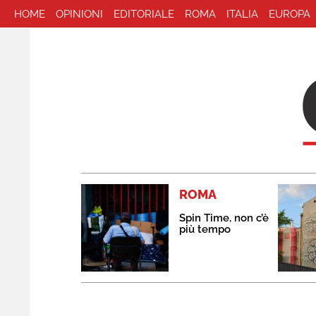
HOME
OPINIONI
EDITORIALE
ROMA
ITALIA
EUROPA
ROMA
Spin Time, non c’è
più tempo