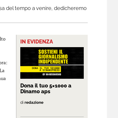
iosa del tempo a venire, dedicheremo
lto
IN EVIDENZA
ora:
 La
nua
Dona il tuo 5×1000 a
Dinamo aps
di
redazione