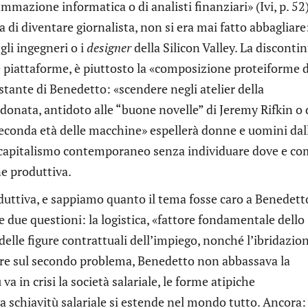
mmazione informatica o di analisti finanziari» (Ivi, p. 52).
 di diventare giornalista, non si era mai fatto abbagliare:
li ingegneri o i
designer
della Silicon Valley. La discontin
le piattaforme, è piuttosto la «composizione proteiforme 
stante di Benedetto: «scendere negli atelier della
onata, antidoto alle “buone novelle” di Jeremy Rifkin o 
econda età delle macchine» espellerà donne e uomini dal
l capitalismo contemporaneo senza individuare dove e c
ne produttiva.
duttiva, e sappiamo quanto il tema fosse caro a Benedett
e due questioni: la logistica, «fattore fondamentale dello
 delle figure contrattuali dell’impiego, nonché l’ibridazio
ttere sul secondo problema, Benedetto non abbassava la
va in crisi la società salariale, le forme atipiche
la schiavitù salariale si estende nel mondo tutto. Ancora: