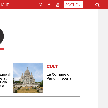
LICHE
SOSTIENI
CULT
agna di
La Comune di
e al
Parigi in scena
zida
o a