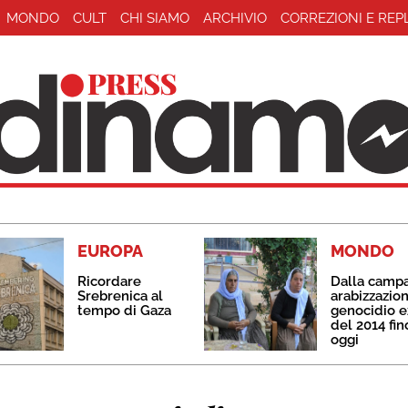
MONDO
CULT
CHI SIAMO
ARCHIVIO
CORREZIONI E REP
EUROPA
MONDO
Ricordare
Dalla camp
Srebrenica al
arabizzazion
tempo di Gaza
genocidio e
del 2014 fin
oggi