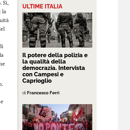
 Sì,
ULTIME ITALIA
 la
uità
del
di
la
Il potere della polizia e
la qualità della
ome
democrazia. Intervista
con Campesi e
Caprioglio
o.
di
Francesco Ferri
ne