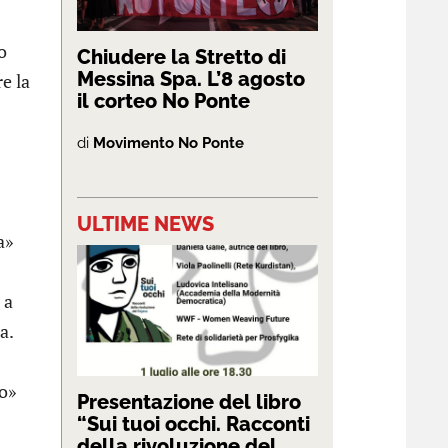
o
Chiudere la Stretto di
Messina Spa. L’8 agosto
e la
il corteo No Ponte
di
Movimento No Ponte
ULTIME NEWS
a»
 a
a.
vo»
Presentazione del libro
“Sui tuoi occhi. Racconti
della rivoluzione del