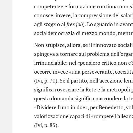
competenze e formazione continua non si t
conosce, invece, la compressione del salari
agli
stage
o al
free job
). Lo sguardo in avan
socialdemocrazia di mezzo mondo, mentre a
Non stupisce, allora, se il rinnovato socia
spingeva a tornare sul problema dell’orga
irrinunciabile: nel «pensiero critico non c’
occorre invece «una perseverante, cocciuta p
(Ivi, p. 70). Se il partito, nell’accezione l
significa rovesciare la Rete e la metropoli
questa domanda significa nascondere la te
«Dividere l’uno in due», per Benedetto, vol
valorizzazione capaci di «rompere l’alleanz
(Ivi, p. 85).