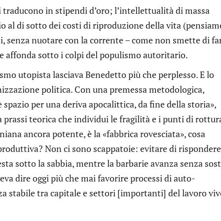
raducono in stipendi d’oro; l’intellettualità di massa
o al di sotto dei costi di riproduzione della vita (pensiam
ti, senza nuotare con la corrente – come non smette di far
ffonda sotto i colpi del populismo autoritario.
lismo utopista lasciava Benedetto più che perplesso. E lo
nizzazione politica. Con una premessa metodologica,
è spazio per una deriva apocalittica, da fine della storia»,
rassi teorica che individui le fragilità e i punti di rottur
eniniana ancora potente, è la «fabbrica rovesciata», cosa
 produttiva? Non ci sono scappatoie: evitare di rispondere
sta sotto la sabbia, mentre la barbarie avanza senza sost
eva dire oggi più che mai favorire processi di auto-
a stabile tra capitale e settori [importanti] del lavoro vi