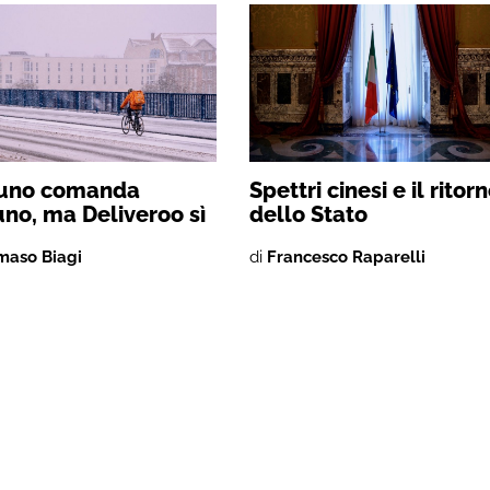
uno comanda
Spettri cinesi e il ritor
no, ma Deliveroo sì
dello Stato
aso Biagi
di
Francesco Raparelli