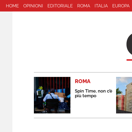
HOME
OPINIONI
EDITORIALE
ROMA
ITALIA
EUROPA
ROMA
Spin Time, non c’è
più tempo