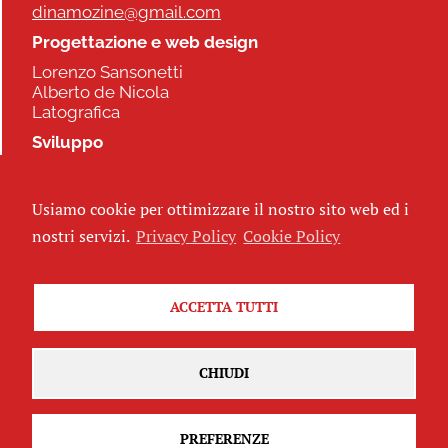
dinamozine@gmail.com
Progettazione e web design
Lorenzo Sansonetti
Alberto de Nicola
Latografica
Sviluppo
Commonhelp
Usiamo cookie per ottimizzare il nostro sito web ed i
Seguici
nostri servizi.
Privacy Policy
Cookie Policy
ACCETTA TUTTI
Iscriviti alla newsletter
CHIUDI
PREFERENZE
Attribuzione - Non commerciale - Non opere derivate 2.5 Italia
(CC