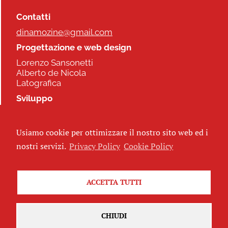
Contatti
dinamozine@gmail.com
Progettazione e web design
Lorenzo Sansonetti
Alberto de Nicola
Latografica
Sviluppo
Commonhelp
Usiamo cookie per ottimizzare il nostro sito web ed i
Seguici
nostri servizi.
Privacy Policy
Cookie Policy
ACCETTA TUTTI
Iscriviti alla newsletter
CHIUDI