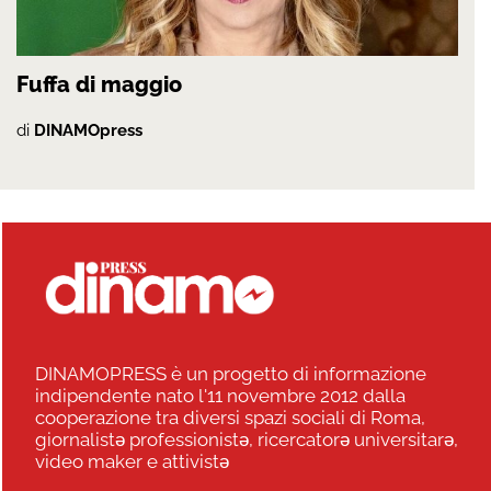
Fuffa di maggio
di
DINAMOpress
DINAMOPRESS è un progetto di informazione
indipendente nato l'11 novembre 2012 dalla
cooperazione tra diversi spazi sociali di Roma,
giornalistə professionistə, ricercatorə universitarə,
video maker e attivistə