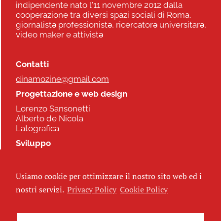
indipendente nato l'11 novembre 2012 dalla
cooperazione tra diversi spazi sociali di Roma,
giornalistə professionistə, ricercatorə universitarə,
video maker e attivistə
Contatti
dinamozine@gmail.com
Progettazione e web design
Lorenzo Sansonetti
Alberto de Nicola
Latografica
Sviluppo
Commonhelp
Usiamo cookie per ottimizzare il nostro sito web ed i
Seguici
nostri servizi.
Privacy Policy
Cookie Policy