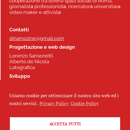
cooperazione tra diversi spazi sociali di Roma,
giornalistə professionistə, ricercatorə universitarə,
video maker e attivistə
Contatti
dinamozine@gmail.com
Progettazione e web design
Lorenzo Sansonetti
Alberto de Nicola
Latografica
Sviluppo
Commonhelp
Usiamo cookie per ottimizzare il nostro sito web ed i
Seguici
nostri servizi.
Privacy Policy
Cookie Policy
ACCETTA TUTTI