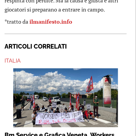
respinta con per­dite. Ma la causa è giu­sta e altri
gio­ca­tori si pre­pa­rano a entrare in campo.
*tratto da
ilmanifesto.info
ARTICOLI CORRELATI
ITALIA
Bm Service e Grafica Veneta, Workers