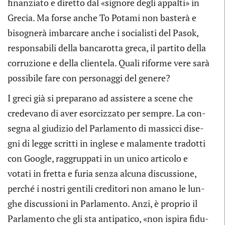
finan­ziato e diretto dal «signore degli appalti» in
Gre­cia. Ma forse anche To Potami non basterà e
biso­gnerà imbar­care anche i socia­li­sti del Pasok,
respon­sa­bili della ban­ca­rotta greca, il par­tito della
cor­ru­zione e della clien­tela. Quali riforme vere sarà
pos­si­bile fare con per­so­naggi del genere?
I greci già si pre­pa­rano ad assi­stere a scene che
cre­de­vano di aver esor­ciz­zato per sem­pre. La con­
se­gna al giu­di­zio del Par­la­mento di mas­sicci dise­
gni di legge scritti in inglese e mala­mente tra­dotti
con Goo­gle, rag­grup­pati in un unico arti­colo e
votati in fretta e furia senza alcuna discus­sione,
per­ché i nostri gen­tili cre­di­tori non amano le lun­
ghe discus­sioni in Par­la­mento. Anzi, è pro­prio il
Par­la­mento che gli sta anti­pa­tico, «non ispira fidu­