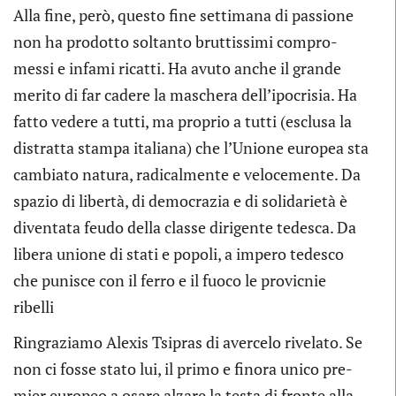
Alla fine, però, que­sto fine set­ti­mana di pas­sione
non ha pro­dotto sol­tanto brut­tis­simi com­pro­
messi e infami ricatti. Ha avuto anche il grande
merito di far cadere la maschera dell’ipocrisia. Ha
fatto vedere a tutti, ma pro­prio a tutti (esclusa la
distratta stampa ita­liana) che l’Unione euro­pea sta
cam­biato natura, radi­cal­mente e velo­ce­mente. Da
spa­zio di libertà, di demo­cra­zia e di soli­da­rietà è
diven­tata feudo della classe diri­gente tede­sca. Da
libera unione di stati e popoli, a impero tede­sco
che puni­sce con il ferro e il fuoco le pro­vic­nie
ribelli
Rin­gra­ziamo Ale­xis Tsi­pras di aver­celo rive­lato. Se
non ci fosse stato lui, il primo e finora unico pre­
mier euro­peo a osare alzare la testa di fronte alla