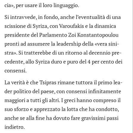
cia», per usare il loro linguaggio.
Si intrav­vede, in fondo, anche l’eventualità di una
scis­sione di Syriza, con Varou­fa­kis e la dina­mica
pre­si­dente del Par­la­mento Zoi Kon­stan­to­pou­lou
pronti ad assu­mere la lea­der­ship della «vera sini­
stra». Si trat­te­rebbe di un ritorno al decen­nio pre­
ce­dente, allo Syriza duro e puro del 4 per cento dei
consensi.
La verità è che Tsi­pras rimane tut­tora il primo lea­
der poli­tico del paese, con con­sensi infi­ni­ta­mente
mag­giori a tutti gli altri. I greci hanno com­preso il
suo sforzo e apprez­zato la lotta che ha con­dotto,
anche se alla fine ha dovuto fare gra­vis­simi passi
indietro.