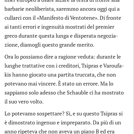
bar­ba­rie neo­li­be­ri­sta, saremmo ancora oggi qui a
cul­larci con il «Mani­fe­sto di Ven­to­tene». Di fronte
ai tanti errori e inge­nuità mostrati del pre­mier
greco durante que­sta lunga e dispe­rata nego­zia­
zione, dia­mo­gli que­sto grande merito.
Ora lo pos­siamo dire a ragione veduta: durante le
lun­ghe trat­ta­tive con i cre­di­tori, Tsi­pras e Varou­fa­
kis hanno gio­cato una par­tita truc­cata, che non
pote­vano mai vin­cere. È stato un errore. Ma lo
sap­piamo solo adesso che Schau­ble ci ha mostrato
il suo vero volto.
Lo pote­vamo sospet­tare? Sì, e su que­sto Tsi­pras si
è dimo­strato inge­nuo e impre­pa­rato. Da più di un
anno ripe­teva che non aveva un piano B ed era