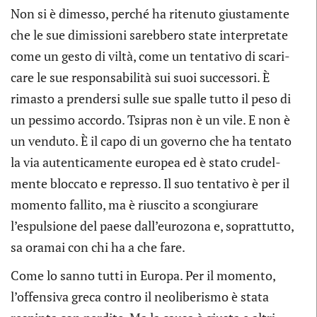
Non si è dimesso, per­ché ha rite­nuto giu­sta­mente
che le sue dimis­sioni sareb­bero state inter­pre­tate
come un gesto di viltà, come un ten­ta­tivo di sca­ri­
care le sue respon­sa­bi­lità sui suoi suc­ces­sori. È
rima­sto a pren­dersi sulle sue spalle tutto il peso di
un pes­simo accordo. Tsi­pras non è un vile. E non è
un ven­duto. È il capo di un governo che ha ten­tato
la via auten­ti­ca­mente euro­pea ed è stato cru­del­
mente bloc­cato e represso. Il suo ten­ta­tivo è per il
momento fal­lito, ma è riu­scito a scon­giu­rare
l’espulsione del paese dall’eurozona e, soprat­tutto,
sa ora­mai con chi ha a che fare.
Come lo sanno tutti in Europa. Per il momento,
l’offensiva greca con­tro il neo­li­be­ri­smo è stata