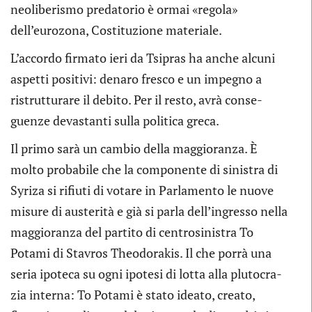
neo­li­be­ri­smo pre­da­to­rio è ormai «regola»
dell’eurozona, Costi­tu­zione materiale.
L’accordo fir­mato ieri da Tsi­pras ha anche alcuni
aspetti posi­tivi: denaro fre­sco e un impe­gno a
ristrut­tu­rare il debito. Per il resto, avrà con­se­
guenze deva­stanti sulla poli­tica greca.
Il primo sarà un cam­bio della mag­gio­ranza. È
molto pro­ba­bile che la com­po­nente di sini­stra di
Syriza si rifiuti di votare in Par­la­mento le nuove
misure di auste­rità e già si parla dell’ingresso nella
mag­gio­ranza del par­tito di cen­tro­si­ni­stra To
Potami di Sta­vros Theo­do­ra­kis. Il che porrà una
seria ipo­teca su ogni ipo­tesi di lotta alla plu­to­cra­
zia interna: To Potami è stato ideato, creato,