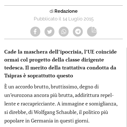
di
Redazione
14 Luglio 2015
Cade la maschera dell’ipocrisia, l’UE coincide
ormai col progetto della classe dirigente
tedesca. Il merito della trattativa condotta da
Tsipras è soprattutto questo
È un accordo brutto, brut­tis­simo, degno di
un’eurozona ancora più brutta, addi­rit­tura repel­
lente e rac­ca­pric­ciante. A imma­gine e somi­glianza,
si direbbe, di Wol­fgang Schau­ble, il poli­tico più
popo­lare in Ger­ma­nia in que­sti giorni.