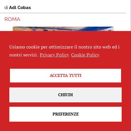
di
Adl Cobas
ROMA
Usiamo cookie per ottimizzare il nostro sito web ed i
nostri servizi.
Privacy Policy
Cookie Policy
ACCETTA TUTTI
Ci fermiamo per ripartire: DinamoPress
CHIUDI
va in pausa estiva
di
redazione
PREFERENZE
ROMA