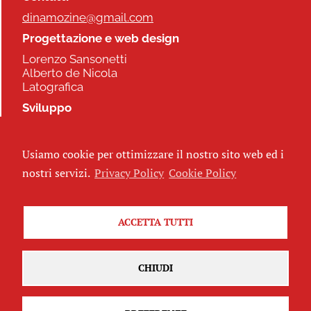
dinamozine@gmail.com
Progettazione e web design
Lorenzo Sansonetti
Alberto de Nicola
Latografica
Sviluppo
Commonhelp
Usiamo cookie per ottimizzare il nostro sito web ed i
Seguici
nostri servizi.
Privacy Policy
Cookie Policy
ACCETTA TUTTI
Iscriviti alla newsletter
CHIUDI