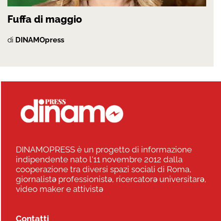
Fuffa di maggio
di
DINAMOpress
DINAMOPRESS è un progetto di informazione
indipendente nato l'11 novembre 2012 dalla
cooperazione tra diversi spazi sociali di Roma,
giornalistə professionistə, ricercatorə universitarə,
video maker e attivistə
Contatti