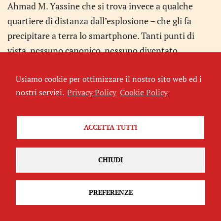
Ahmad M. Yassine che si trova invece a qualche
quartiere di distanza dall’esplosione – che gli fa
precipitare a terra lo smartphone. Tanti punti di
vista, nessuno canonico, nessuno diventato
iconico. E forse sarà sempre di più così anche in
Usiamo cookie per ottimizzare il nostro sito web ed i
occasione di eventi importante, perché
nostri servizi.
Privacy Policy
Cookie Policy
produciamo sempre più immagini, perché tutte e
tutti siamo possiamo fornire una nuova
angolazione e un nuovo punto di vista.
ACCETTA TUTTI
[JacopoFavi+Luca Peretti]
CHIUDI
UNA PEZZA DI LUNDINI
PREFERENZE