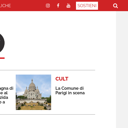
LICHE
SOSTIENI
CULT
agna di
La Comune di
e al
Parigi in scena
zida
o a