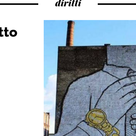
diritti
tto