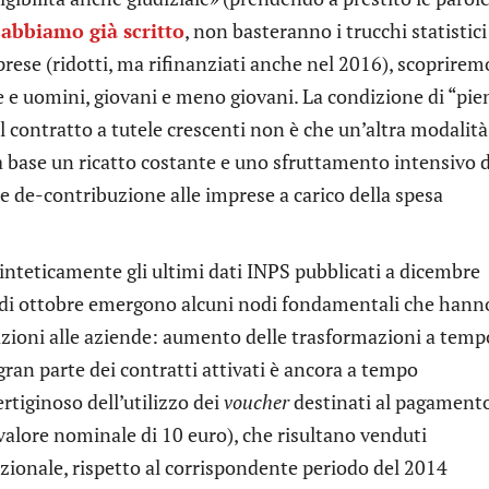
abbiamo già scritto
, non basteranno i trucchi statistici
mprese (ridotti, ma rifinanziati anche nel 2016), scopriremo
nne e uomini, giovani e meno giovani. La condizione di “pie
l contratto a tutele crescenti non è che un’altra modalità
base un ricatto costante e uno sfruttamento intensivo d
le de-contribuzione alle imprese a carico della spesa
inteticamente gli ultimi dati INPS pubblicati a dicembre
e di ottobre emergono alcuni nodi fondamentali che hann
lazioni alle aziende: aumento delle trasformazioni a temp
gran parte dei contratti attivati è ancora a tempo
tiginoso dell’utilizzo dei
voucher
destinati al pagament
 valore nominale di 10 euro), che risultano venduti
ionale, rispetto al corrispondente periodo del 2014