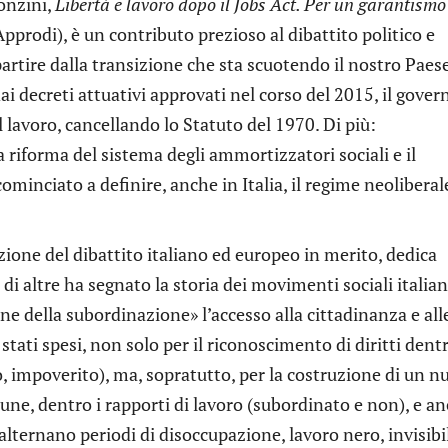
ronzini,
Libertà e lavoro dopo il Jobs Act. Per un garantismo
pprodi), è un contributo prezioso al dibattito politico e
partire dalla transizione che sta scuotendo il nostro Paes
dai decreti attuativi approvati nel corso del 2015, il gover
el lavoro, cancellando lo Statuto del 1970. Di più:
 riforma del sistema degli ammortizzatori sociali e il
ominciato a definire, anche in Italia, il regime neoliberal
uzione del dibattito italiano ed europeo in merito, dedica
i altre ha segnato la storia dei movimenti sociali italian
ene della subordinazione» l’accesso alla cittadinanza e all
 stati spesi, non solo per il riconoscimento di diritti dentr
, impoverito), ma, sopratutto, per la costruzione di un n
une, dentro i rapporti di lavoro (subordinato e non), e a
alternano periodi di disoccupazione, lavoro nero, invisibi