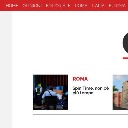
HOME
OPINIONI
EDITORIALE
ROMA
ITALIA
EUROPA
ROMA
Spin Time, non c’è
più tempo