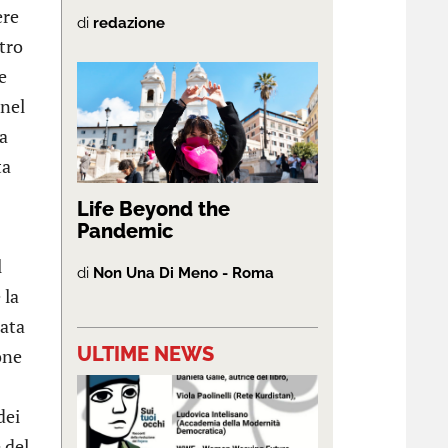
ere
di
redazione
ntro
e
 nel
ta
ta
Life Beyond the
Pandemic
l
di
Non Una Di Meno - Roma
 la
iata
ULTIME NEWS
one
dei
 del