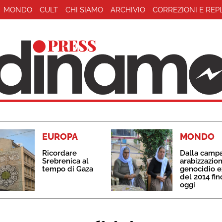
MONDO
CULT
CHI SIAMO
ARCHIVIO
CORREZIONI E REP
EUROPA
MONDO
Ricordare
Dalla camp
Srebrenica al
arabizzazion
tempo di Gaza
genocidio e
del 2014 fin
oggi