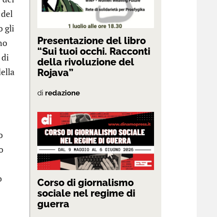
 del
 gli
Presentazione del libro
no
“Sui tuoi occhi. Racconti
 di
della rivoluzione del
ella
Rojava”
di
redazione
o
o
o
Corso di giornalismo
sociale nel regime di
guerra