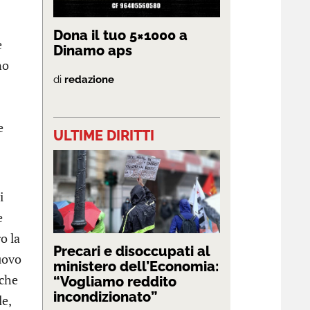
Dona il tuo 5×1000 a
e
Dinamo aps
no
di
redazione
e
ULTIME DIRITTI
i
e
o la
Precari e disoccupati al
uovo
ministero dell’Economia:
nche
“Vogliamo reddito
incondizionato”
le,