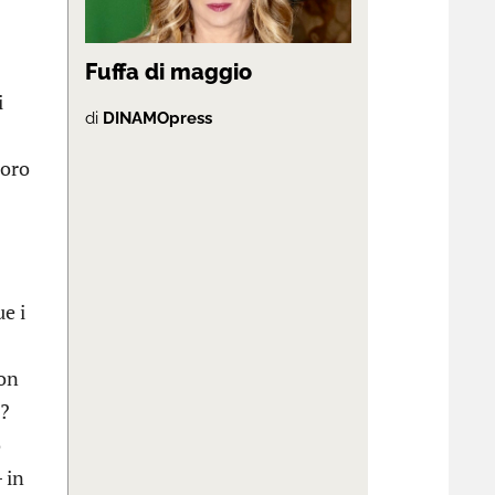
Fuffa di maggio
i
di
DINAMOpress
loro
e i
con
o?
o
 in