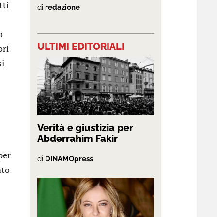
tti
di
redazione
o
ULTIMI EDITORIALI
ori
si
Verità e giustizia per
Abderrahim Fakir
per
di
DINAMOpress
ato