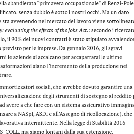
della sbandierata “primavera occupazionale” di Renzi-Pole
lificato, senza dubbio è sotto i nostri occhi. Ma un dato
sta avvenendo nel mercato del lavoro viene sottolineat
: evaluating the effects of the Jobs Act
.: secondo i ricercat
lo, il 90% dei nuovi contratti è stato stipulato avvalendo
 previsto per le imprese. Da gennaio 2016, gli sgravi
ni le aziende si accalcano per accaparrarsi le ultime
rasformazioni siano l’incremento della produzione nei
trare.
ammortizzatori sociali, che avrebbe dovuto garantire una
niversalizzazione degli strumenti di sostegno al reddito 
o ad avere a che fare con un sistema assicurativo immagin
nsare a NASpI, ASDI e all’Assegno di ricollocazione), che
lavorativa intermittente. Nella legge di Stabilità 2016
S-COLL, ma siamo lontani dalla sua estensione.