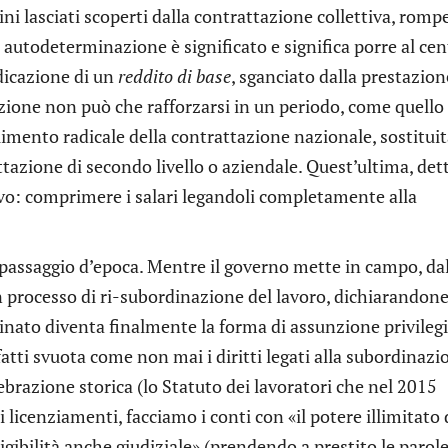
ni lasciati scoperti dalla contrattazione collettiva, romp
 e autodeterminazione è significato e significa porre al ce
ndicazione di un
reddito di base
, sganciato dalla prestazion
azione non può che rafforzarsi in un periodo, come quello
imento radicale della contrattazione nazionale, sostitui
attazione di secondo livello o aziendale. Quest’ultima, det
ivo: comprimere i salari legandoli completamente alla
 passaggio d’epoca. Mentre il governo mette in campo, da
un processo di ri-subordinazione del lavoro, dichiarandone
inato diventa finalmente la forma di assunzione privileg
atti svuota come non mai i diritti legati alla subordinazi
ebrazione storica (lo Statuto dei lavoratori che nel 2015
 licenziamenti, facciamo i conti con «il potere illimitato 
igibilità anche giudiziale» (prendendo a prestito le parole