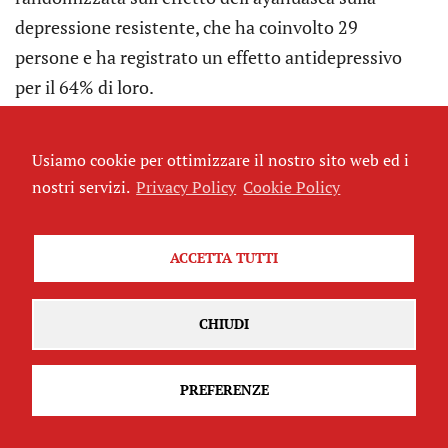
depressione resistente, che ha coinvolto 29
persone e ha registrato un effetto antidepressivo
per il 64% di loro.
Peccato che i risultati siano stati monitorati solo
fino a sette giorni di distanza, dopo di che i
Usiamo cookie per ottimizzare il nostro sito web ed i
pazienti sono tornati alla loro terapia
nostri servizi.
Privacy Policy
Cookie Policy
farmacologica precedente. Anche la ketamina ha
dimostrato proprietà antidepressive, un tema su
ACCETTA TUTTI
cui si concentra un altro saggio contenuto ne
La
scommessa psichedelica, ovvero L’antidepressivo di
CHIUDI
Donald Trump
di Agnese Codignola.
L’idea di utilizzare le sostanze psichedeliche per
PREFERENZE
trattare le malattie mentali non nasce certo con gli
studi di questi ultimi anni, ma arriva da molto