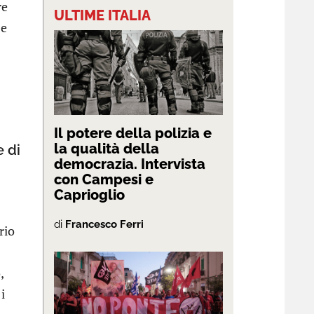
re
ULTIME ITALIA
 e
Il potere della polizia e
la qualità della
e di
democrazia. Intervista
con Campesi e
Caprioglio
di
Francesco Ferri
rio
,
i