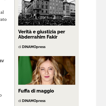
 al
cato
Verità e giustizia per
Abderrahim Fakir
di
DINAMOpress
av
Fuffa di maggio
o
di
DINAMOpress