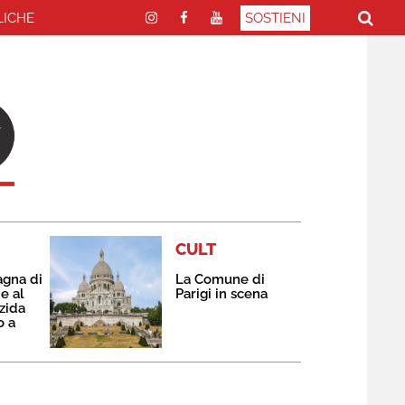
LICHE
SOSTIENI
CULT
agna di
La Comune di
e al
Parigi in scena
zida
o a