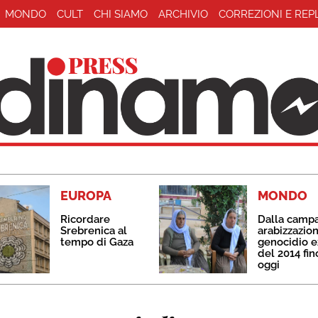
MONDO
CULT
CHI SIAMO
ARCHIVIO
CORREZIONI E REP
EUROPA
MONDO
Ricordare
Dalla camp
Srebrenica al
arabizzazion
tempo di Gaza
genocidio e
del 2014 fin
oggi