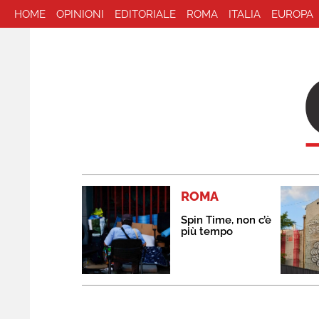
HOME
OPINIONI
EDITORIALE
ROMA
ITALIA
EUROPA
ROMA
Spin Time, non c’è
più tempo