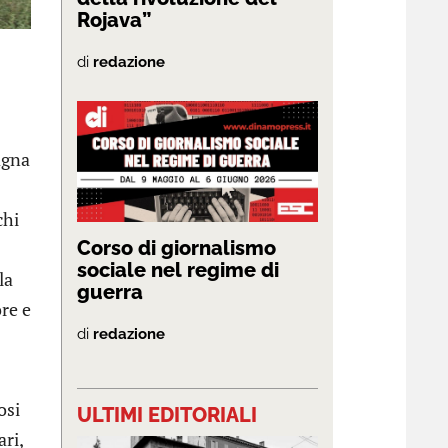
Rojava”
di
redazione
agna
chi
Corso di giornalismo
sociale nel regime di
la
guerra
ore e
di
redazione
osi
ULTIMI EDITORIALI
ri,