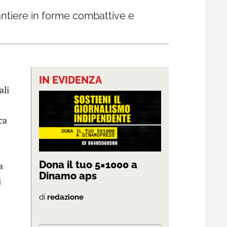
cantiere in forme combattive e
IN EVIDENZA
ali
ca
Dona il tuo 5×1000 a
a
Dinamo aps
i
di
redazione