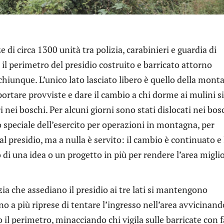
 di circa 1300 unità tra polizia, carabinieri e guardia di
i il perimetro del presidio costruito e barricato attorno
chiunque. L’unico lato lasciato libero è quello della mont
 portare provviste e dare il cambio a chi dorme ai mulini si
 nei boschi. Per alcuni giorni sono stati dislocati nei bos
o speciale dell’esercito per operazioni in montagna, per
 al presidio, ma a nulla è servito: il cambio è continuato e 
o di una idea o un progetto in più per rendere l’area migli
zia che assediano il presidio ai tre lati si mantengono
o a più riprese di tentare l’ingresso nell’area avvicinand
l perimetro, minacciando chi vigila sulle barricate con fa