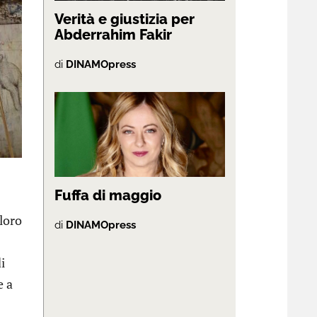
Verità e giustizia per
Abderrahim Fakir
di
DINAMOpress
Fuffa di maggio
 loro
di
DINAMOpress
i
e a