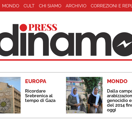
MONDO
CULT
CHI SIAMO
ARCHIVIO
CORREZIONI E REP
EUROPA
MONDO
Ricordare
Dalla camp
Srebrenica al
arabizzazion
tempo di Gaza
genocidio e
del 2014 fin
oggi