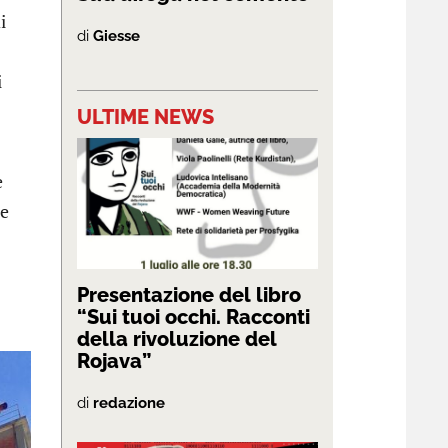
i
di
Giesse
i
ULTIME NEWS
e
le
Presentazione del libro
“Sui tuoi occhi. Racconti
della rivoluzione del
Rojava”
di
redazione