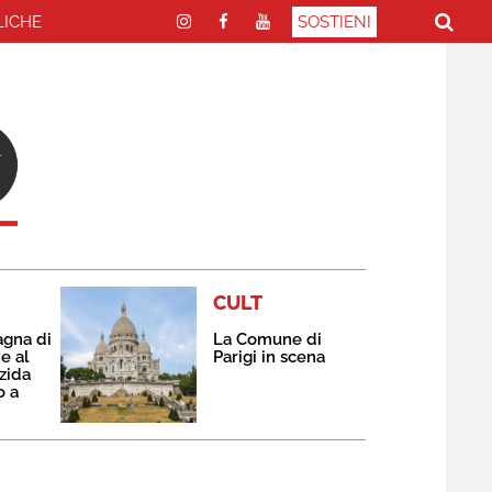
LICHE
SOSTIENI
CULT
agna di
La Comune di
e al
Parigi in scena
zida
o a