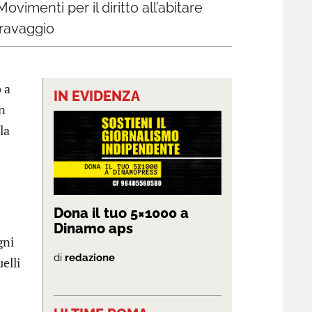
vimenti per il diritto all’abitare
aravaggio
 a
IN EVIDENZA
on
la
Dona il tuo 5×1000 a
Dinamo aps
gni
di
redazione
elli