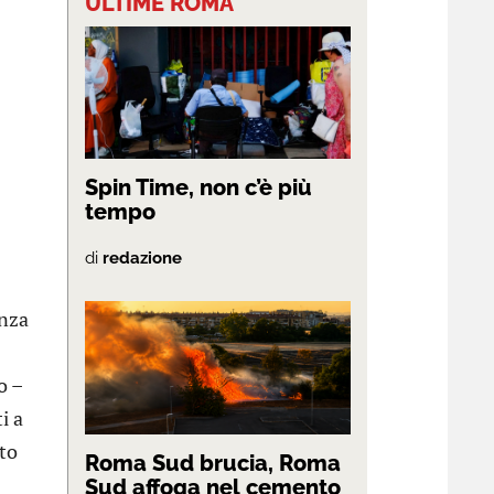
ULTIME ROMA
Spin Time, non c’è più
tempo
di
redazione
enza
o –
i a
lto
Roma Sud brucia, Roma
Sud affoga nel cemento