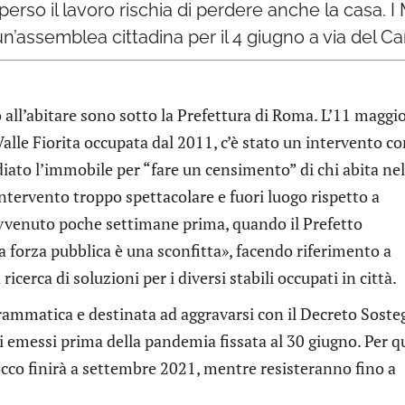
so il lavoro rischia di perdere anche la casa. I Mo
n’assemblea cittadina per il 4 giugno a via del C
 all’abitare sono sotto la Prefettura di Roma. L’11 maggio
 Valle Fiorita occupata dal 2011, c’è stato un intervento c
diato l’immobile per “fare un censimento” di chi abita nel
ntervento troppo spettacolare e fuori luogo rispetto a
avvenuto poche settimane prima, quando il Prefetto
a forza pubblica è una sconfitta», facendo riferimento a
icerca di soluzioni per i diversi stabili occupati in città.
ammatica e destinata ad aggravarsi con il Decreto Soste
tti emessi prima della pandemia fissata al 30 giugno. Per qu
occo finirà a settembre 2021, mentre resisteranno fino a