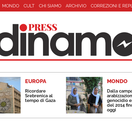
MONDO
CULT
CHI SIAMO
ARCHIVIO
CORREZIONI E REP
EUROPA
MONDO
Ricordare
Dalla camp
Srebrenica al
arabizzazion
tempo di Gaza
genocidio e
del 2014 fin
oggi