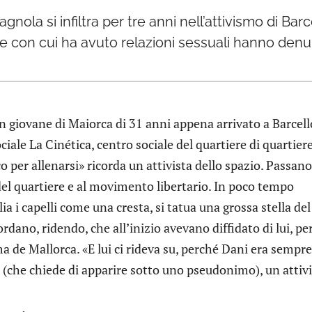
nola si infiltra per tre anni nell’attivismo di Barc
 con cui ha avuto relazioni sessuali hanno denunc
un giovane di Maiorca di 31 anni appena arrivato a Barcell
iale La Cinética, centro sociale del quartiere di quartiere
er allenarsi» ricorda un attivista dello spazio. Passano
 del quartiere e al movimento libertario. In poco tempo
ia i capelli come una cresta, si tatua una grossa stella del
cordano, ridendo, che all’inizio avevano diffidato di lui, p
 de Mallorca. «E lui ci rideva su, perché Dani era sempr
 (che chiede di apparire sotto uno pseudonimo), un attiv