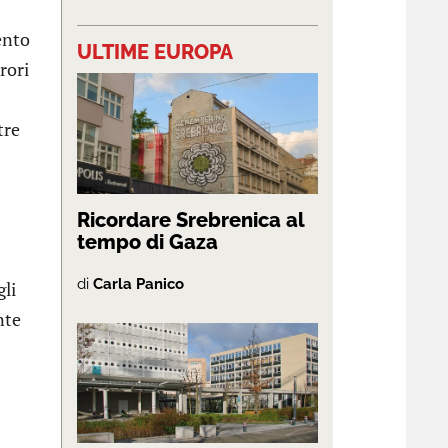
ento
ULTIME EUROPA
rori
tre
Ricordare Srebrenica al
tempo di Gaza
di
Carla Panico
gli
nte