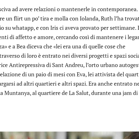
iusciva ad avere relazioni o mantenerle in contemporanea. 
e un flirt un po’ tira e molla con Iolanda, Ruth l’ha trova
o su whatapp, e con Iris ci aveva provato per settimane. 
nti di affetto e amore, cercando così di mantenere i lega
» e a Bea diceva che «lei era una di quelle cose che
raverso di loro è entrato nei diversi progetti e spazi socia
trice Antirepressiva di Sant Andreu, l’orto urbano autoges
 relazione di un paio di mesi con Eva, lei attivista del quart
rgarsi ad altri quartieri e altri spazi. Era anche entrato n
la Muntanya, al quartiere de La Salut, durante una jam di