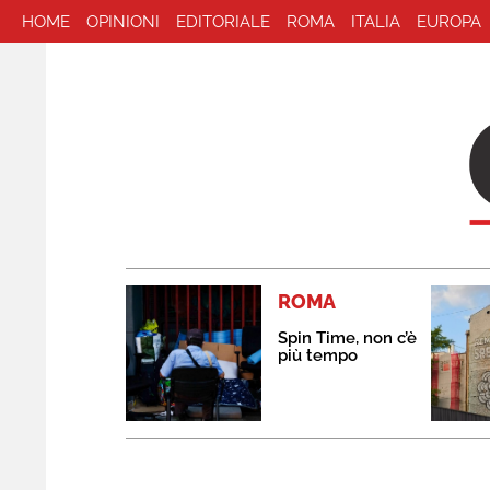
HOME
OPINIONI
EDITORIALE
ROMA
ITALIA
EUROPA
ROMA
Spin Time, non c’è
più tempo