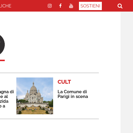
LICHE
SOSTIENI
CULT
agna di
La Comune di
e al
Parigi in scena
zida
o a