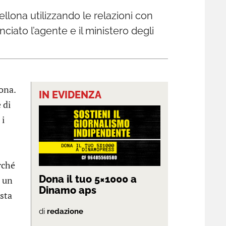
ellona utilizzando le relazioni con
iato l’agente e il ministero degli
ona.
IN EVIDENZA
 di
 i
erché
Dona il tuo 5×1000 a
e un
Dinamo aps
ista
di
redazione