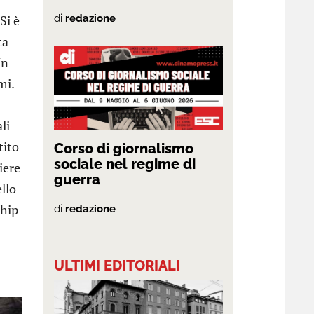
Si è
di
redazione
ta
In
mi.
li
tito
Corso di giornalismo
sociale nel regime di
iere
guerra
ello
 hip
di
redazione
ULTIMI EDITORIALI