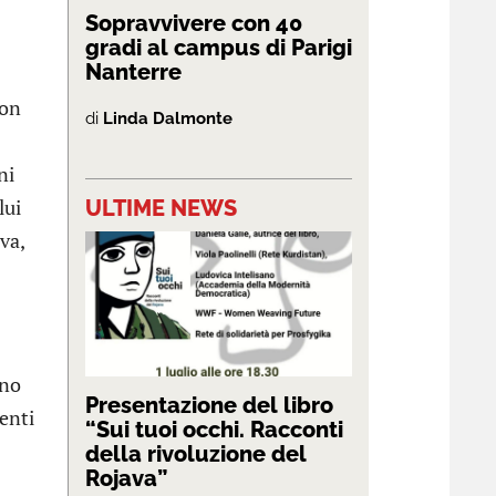
Sopravvivere con 40
gradi al campus di Parigi
Nanterre
con
di
Linda Dalmonte
ni
lui
ULTIME NEWS
va,
ono
Presentazione del libro
enti
“Sui tuoi occhi. Racconti
della rivoluzione del
Rojava”