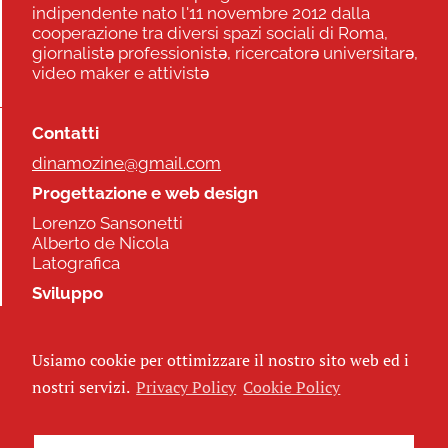
indipendente nato l'11 novembre 2012 dalla
cooperazione tra diversi spazi sociali di Roma,
giornalistə professionistə, ricercatorə universitarə,
video maker e attivistə
Contatti
dinamozine@gmail.com
Progettazione e web design
Lorenzo Sansonetti
Alberto de Nicola
Latografica
Sviluppo
Commonhelp
Usiamo cookie per ottimizzare il nostro sito web ed i
Seguici
nostri servizi.
Privacy Policy
Cookie Policy