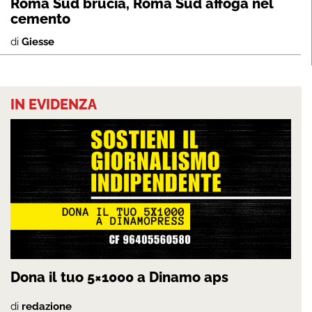
Roma Sud brucia, Roma Sud affoga nel
cemento
di
Giesse
IN EVIDENZA
Dona il tuo 5×1000 a Dinamo aps
di
redazione