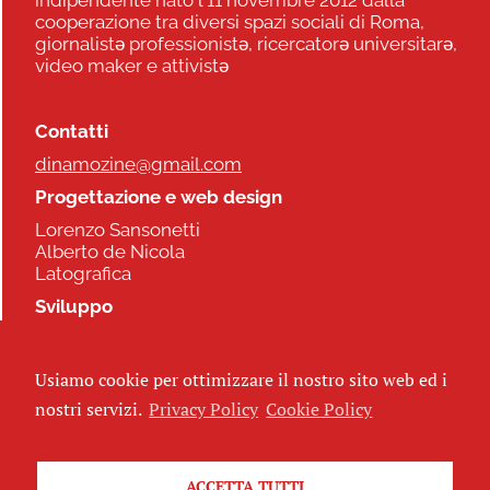
cooperazione tra diversi spazi sociali di Roma,
giornalistə professionistə, ricercatorə universitarə,
video maker e attivistə
Contatti
dinamozine@gmail.com
Progettazione e web design
Lorenzo Sansonetti
Alberto de Nicola
Latografica
Sviluppo
Commonhelp
Usiamo cookie per ottimizzare il nostro sito web ed i
Seguici
nostri servizi.
Privacy Policy
Cookie Policy
ACCETTA TUTTI