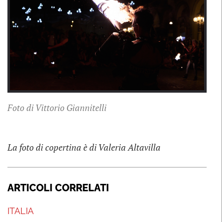
Previous
Next
Foto di Vittorio Giannitelli
La foto di copertina è di Valeria Altavilla
ARTICOLI CORRELATI
ITALIA