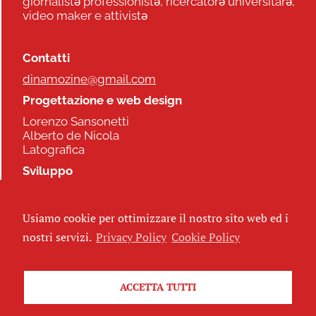
giornalistə professionistə, ricercatorə universitarə,
video maker e attivistə
Contatti
dinamozine@gmail.com
Progettazione e web design
Lorenzo Sansonetti
Alberto de Nicola
Latografica
Sviluppo
Commonhelp
Usiamo cookie per ottimizzare il nostro sito web ed i
Seguici
nostri servizi.
Privacy Policy
Cookie Policy
ACCETTA TUTTI
Iscriviti alla newsletter