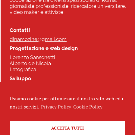
giornalistə professionistə, ricercatorə universitarə,
video maker e attivistə
Contatti
dinamozine@gmail.com
Progettazione e web design
Lorenzo Sansonetti
Alberto de Nicola
Latografica
Sviluppo
Commonhelp
Usiamo cookie per ottimizzare il nostro sito web ed i
Seguici
nostri servizi.
Privacy Policy
Cookie Policy
ACCETTA TUTTI