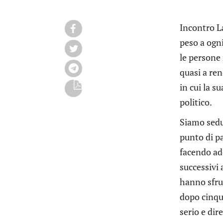
Incontro La
peso a ogni
le persone 
quasi a re
in cui la s
politico.
Siamo sedut
punto di pa
facendo ade
successivi 
hanno sfru
dopo cinqu
serio e dir