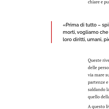
chiare e pu
«Prima di tutto – spi
morti, vogliamo che 
loro diritti, umani, p
Queste rive
delle perso
via mare su
partenze e 
saldando la
quello dell
A questo li