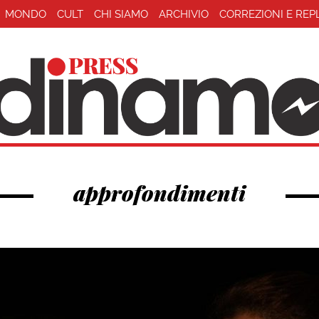
MONDO
CULT
CHI SIAMO
ARCHIVIO
CORREZIONI E REP
approfondimenti