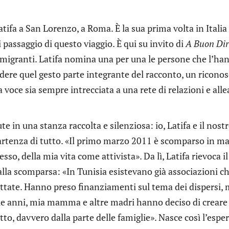
tifa a San Lorenzo, a Roma. È la sua prima volta in Italia
 passaggio di questo viaggio. È qui su invito di
A Buon Dir
migranti. Latifa nomina una per una le persone che l’han
ndere quel gesto parte integrante del racconto, un ricono
ua voce sia sempre intrecciata a una rete di relazioni e all
e in una stanza raccolta e silenziosa: io, Latifa e il nostro
rtenza di tutto. «Il primo marzo 2011 è scomparso in mare
sso, della mia vita come attivista». Da lì, Latifa rievoca 
alla scomparsa: «In Tunisia esistevano già associazioni ch
ttate. Hanno preso finanziamenti sul tema dei dispersi, 
e anni, mia mamma e altre madri hanno deciso di creare l
etto, davvero dalla parte delle famiglie». Nasce così l’espe