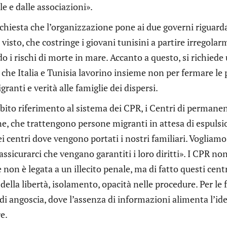
ile e dalle associazioni».
chiesta che l’organizzazione pone ai due governi riguard
i visto, che costringe i giovani tunisini a partire irregola
i rischi di morte in mare. Accanto a questo, si richiede
che Italia e Tunisia lavorino insieme non per fermare le p
ranti e verità alle famiglie dei dispersi.
ubito riferimento al sistema dei CPR, i Centri di permanenz
ane, che trattengono persone migranti in attesa di espulsi
i centri dove vengono portati i nostri familiari. Vogliamo 
assicurarci che vengano garantiti i loro diritti». I CPR no
non è legata a un illecito penale, ma di fatto questi cent
della libertà, isolamento, opacità nelle procedure. Per le
di angoscia, dove l’assenza di informazioni alimenta l’i
re.