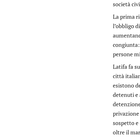
società civ
La prima ri
l’obbligo d
aumentando 
congiunta: 
persone mig
Latifa fa s
città itali
esistono de
detenuti e 
detenzione 
privazione 
sospetto e 
oltre il ma