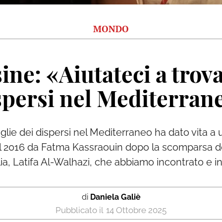
MONDO
ne: «Aiutateci a trovar
spersi nel Mediterran
miglie dei dispersi nel Mediterraneo ha dato vita a 
 2016 da Fatma Kassraouin dopo la scomparsa del 
lia, Latifa Al-Walhazi, che abbiamo incontrato e i
di
Daniela Galiè
14 Ottobre 2025