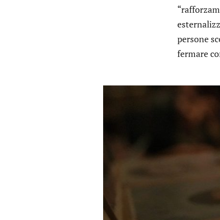
“rafforzame
esternalizz
persone sco
fermare co