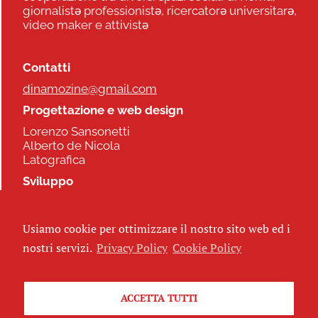
giornalistə professionistə, ricercatorə universitarə,
video maker e attivistə
Contatti
dinamozine@gmail.com
Progettazione e web design
Lorenzo Sansonetti
Alberto de Nicola
Latografica
Sviluppo
Commonhelp
Usiamo cookie per ottimizzare il nostro sito web ed i
Seguici
nostri servizi.
Privacy Policy
Cookie Policy
ACCETTA TUTTI