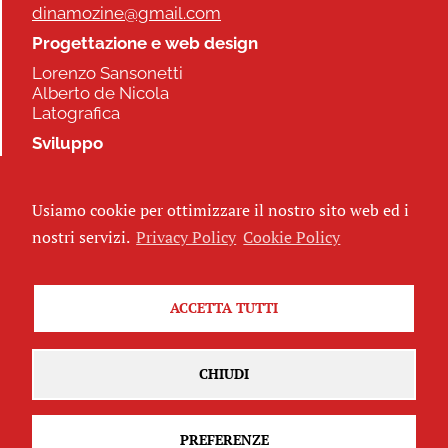
dinamozine@gmail.com
Progettazione e web design
Lorenzo Sansonetti
Alberto de Nicola
Latografica
Sviluppo
Commonhelp
Usiamo cookie per ottimizzare il nostro sito web ed i
Seguici
nostri servizi.
Privacy Policy
Cookie Policy
ACCETTA TUTTI
Iscriviti alla newsletter
CHIUDI
PREFERENZE
Attribuzione - Non commerciale - Non opere derivate 2.5 Italia
(CC