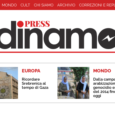
MONDO
CULT
CHI SIAMO
ARCHIVIO
CORREZIONI E REP
EUROPA
MONDO
Ricordare
Dalla camp
Srebrenica al
arabizzazion
tempo di Gaza
genocidio e
del 2014 fin
oggi