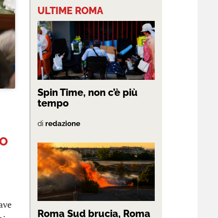
ULTIME ROMA
Spin Time, non c’è più
tempo
di
redazione
TO
iave
Roma Sud brucia, Roma