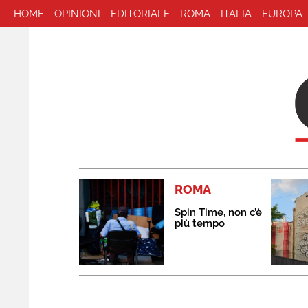
HOME
OPINIONI
EDITORIALE
ROMA
ITALIA
EUROPA
ROMA
Spin Time, non c’è
più tempo