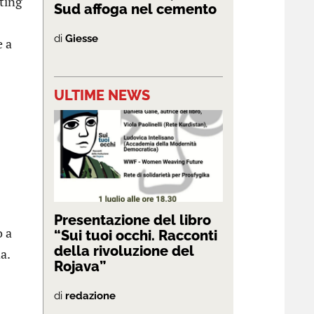
uting
Sud affoga nel cemento
di
Giesse
e a
ULTIME NEWS
Presentazione del libro
o a
“Sui tuoi occhi. Racconti
della rivoluzione del
a.
Rojava”
di
redazione