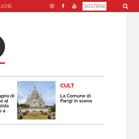
LICHE
SOSTIENI
CULT
agna di
La Comune di
e al
Parigi in scena
zida
o a