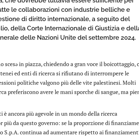
, che dovrebbe tuttavia essere sufficiente per
te le collaborazioni con industrie belliche e
stione di diritto internazionale, a seguito del
o, della Corte Internazionale di Giustizia e dell
nerale delle Nazioni Unite del settembre 2024.
no scesə in piazza, chiedendo a gran voce il boicottaggio, 
atenei ed enti di ricerca si rifiutano di interrompere le
pressioni politiche valgono più delle vite palestinesi. Molti
cerca preferiscono avere le mani sporche di sangue, ma pie
ti è ancora più agevole in un mondo della ricerca
or più da questo governo: se la proporzione di finanziame
o S.p.A. continua ad aumentare rispetto ai finanziament