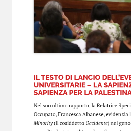
IL TESTO DI LANCIO DELL’E
UNIVERSITARIE – LA SAPIE
SAPIENZA PER LA PALESTIN
Nel suo ultimo rapporto, la Relatrice Speci
Occupato, Francesca Albanese, evidenzia 
Minority
(il cosiddetto
Occidente
) nel geno