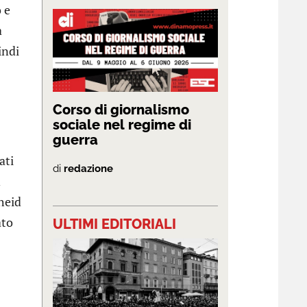
 e
a
indi
Corso di giornalismo
sociale nel regime di
guerra
ati
di
redazione
n
heid
ato
ULTIMI EDITORIALI