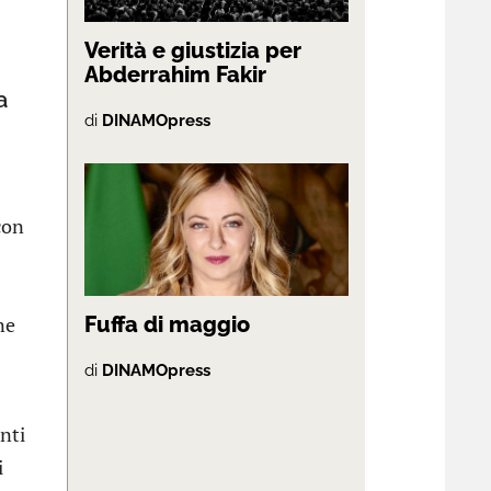
Verità e giustizia per
Abderrahim Fakir
a
di
DINAMOpress
con
ne
Fuffa di maggio
di
DINAMOpress
nti
i