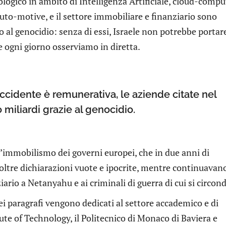
ologico in ambito di Intelligenza Artificiale, cloud-comp
uto-motive, e il settore immobiliare e finanziario sono
 al genocidio: senza di essi, Israele non potrebbe portar
e ogni giorno osserviamo in diretta.
ccidente è remunerativa, le aziende citate nel
iliardi grazie al genocidio.
’immobilismo dei governi europei, che in due anni di
oltre dichiarazioni vuote e ipocrite, mentre continuavan
rio a Netanyahu e ai criminali di guerra di cui si circond
i paragrafi vengono dedicati al settore accademico e di
tute of Technology, il Politecnico di Monaco di Baviera e