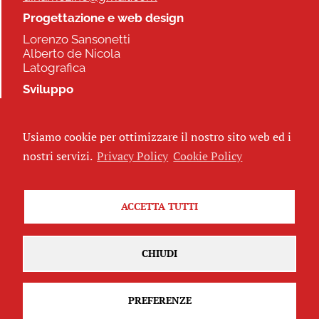
Progettazione e web design
Lorenzo Sansonetti
Alberto de Nicola
Latografica
Sviluppo
Commonhelp
Usiamo cookie per ottimizzare il nostro sito web ed i
Seguici
nostri servizi.
Privacy Policy
Cookie Policy
ACCETTA TUTTI
Iscriviti alla newsletter
CHIUDI
PREFERENZE
Attribuzione - Non commerciale - Non opere derivate 2.5 Italia
(CC