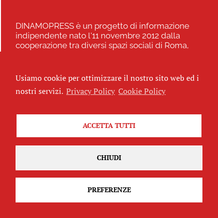
DINAMOPRESS è un progetto di informazione
indipendente nato l'11 novembre 2012 dalla
cooperazione tra diversi spazi sociali di Roma,
giornalistə professionistə, ricercatorə universitarə,
video maker e attivistə
Usiamo cookie per ottimizzare il nostro sito web ed i
nostri servizi.
Privacy Policy
Cookie Policy
Contatti
dinamozine@gmail.com
Progettazione e web design
ACCETTA TUTTI
Lorenzo Sansonetti
Alberto de Nicola
Latografica
CHIUDI
Sviluppo
Commonhelp
PREFERENZE
Seguici