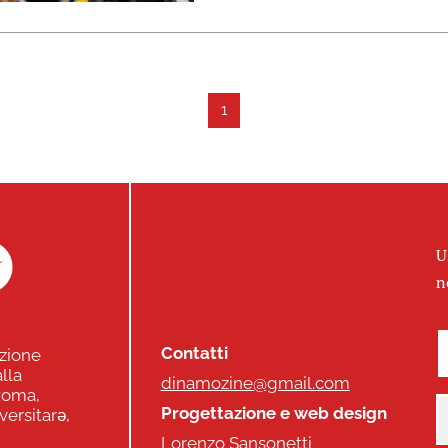
1
U
n
Contatti
zione
lla
dinamozine@gmail.com
 Roma,
Progettazione e web design
versitarə,
Lorenzo Sansonetti