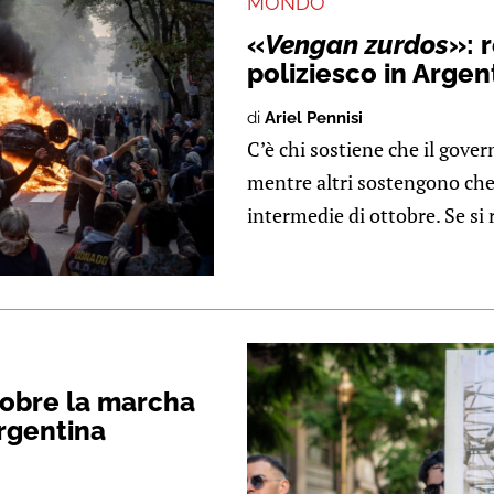
MONDO
«
Vengan zurdos
»: 
poliziesco in Argen
di
Ariel Pennisi
C’è chi sostiene che il gover
mentre altri sostengono che
intermedie di ottobre. Se si r
sobre la marcha
Argentina