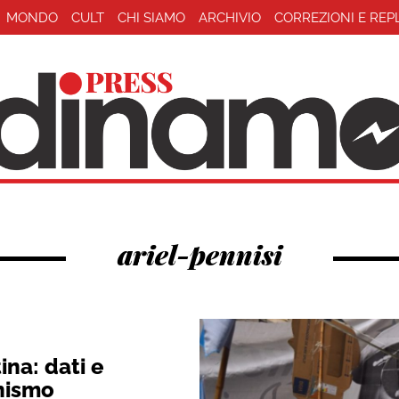
MONDO
CULT
CHI SIAMO
ARCHIVIO
CORREZIONI E REP
ariel-pennisi
ina: dati e
nismo