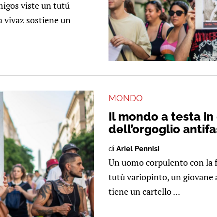
gos viste un tutú
a vivaz sostiene un
MONDO
Il mondo a testa in
dell’orgoglio antif
di
Ariel Pennisi
Un uomo corpulento con la fa
tutù variopinto, un giovane
tiene un cartello ...