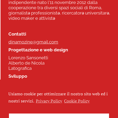
indipendente nato l'11 novembre 2012 dalla
cooperazione tra diversi spazi sociali di Roma,
giornalistə professionistə, ricercatorə universitarə,
video maker e attivistə
Contatti
dinamozine@gmail.com
Progettazione e web design
Lorenzo Sansonetti
Alberto de Nicola
Latografica
Sviluppo
Commonhelp
Usiamo cookie per ottimizzare il nostro sito web ed i
Seguici
nostri servizi.
Privacy Policy
Cookie Policy