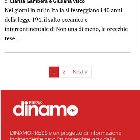
di
Clarisa Gambera e Giuliana Visco
Nei giorni in cui in Italia si festeggiano i 40 anni
della legge 194, il salto oceanico e
intercontinentale di Non una di meno, le orecchie
tese ...
1
2
Next »
DINAMOPRESS è un progetto di informazione
indipendente nato l'11 novembre 2012 dalla