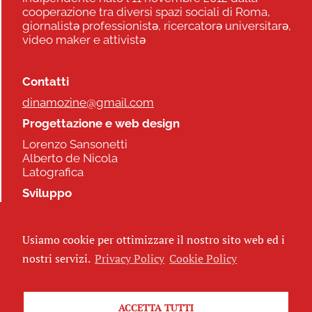
cooperazione tra diversi spazi sociali di Roma,
giornalistə professionistə, ricercatorə universitarə,
video maker e attivistə
Contatti
dinamozine@gmail.com
Progettazione e web design
Lorenzo Sansonetti
Alberto de Nicola
Latografica
Sviluppo
Commonhelp
Usiamo cookie per ottimizzare il nostro sito web ed i
Seguici
nostri servizi.
Privacy Policy
Cookie Policy
ACCETTA TUTTI