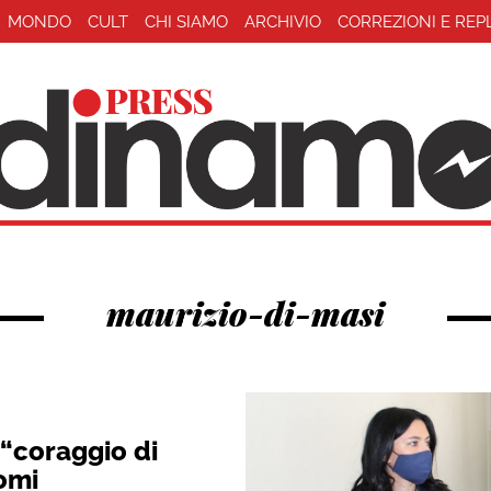
MONDO
CULT
CHI SIAMO
ARCHIVIO
CORREZIONI E REP
maurizio-di-masi
 “coraggio di
omi