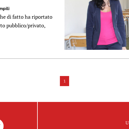
mpili
e di fatto ha riportato
rto pubblico/privato,
1
U