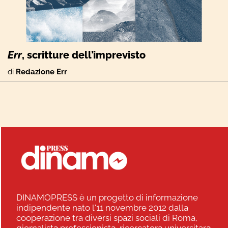
Err
, scritture dell’imprevisto
di
Redazione Err
DINAMOPRESS è un progetto di informazione
indipendente nato l'11 novembre 2012 dalla
cooperazione tra diversi spazi sociali di Roma,
giornalistə professionistə, ricercatorə universitarə,