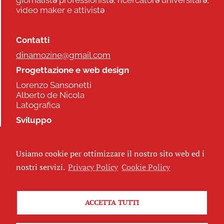
video maker e attivistə
Contatti
dinamozine@gmail.com
Progettazione e web design
Lorenzo Sansonetti
Alberto de Nicola
Latografica
Sviluppo
Commonhelp
Usiamo cookie per ottimizzare il nostro sito web ed i
Seguici
nostri servizi.
Privacy Policy
Cookie Policy
ACCETTA TUTTI
Iscriviti alla newsletter