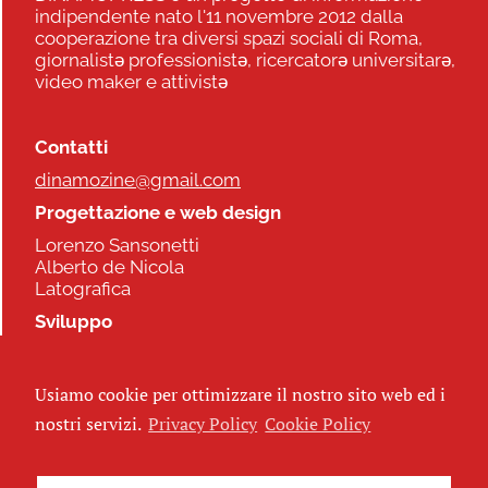
indipendente nato l'11 novembre 2012 dalla
cooperazione tra diversi spazi sociali di Roma,
giornalistə professionistə, ricercatorə universitarə,
video maker e attivistə
Contatti
dinamozine@gmail.com
Progettazione e web design
Lorenzo Sansonetti
Alberto de Nicola
Latografica
Sviluppo
Commonhelp
Usiamo cookie per ottimizzare il nostro sito web ed i
Seguici
nostri servizi.
Privacy Policy
Cookie Policy