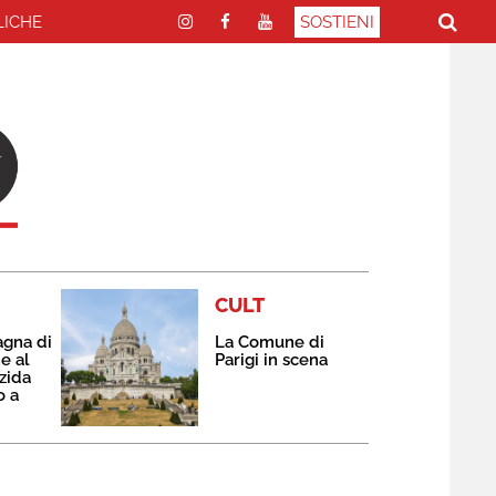
LICHE
SOSTIENI
CULT
agna di
La Comune di
e al
Parigi in scena
zida
o a