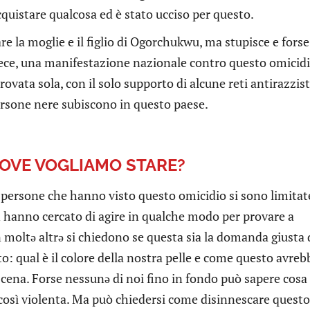
quistare qualcosa ed è stato ucciso per questo.
re la moglie e il figlio di Ogorchukwu, ma stupisce e forse
ece, una manifestazione nazionale contro questo omicidi
rovata sola, con il solo supporto di alcune reti antirazzist
ersone nere subiscono in questo paese.
DOVE VOGLIAMO STARE?
persone che hanno visto questo omicidio si sono limitat
n hanno cercato di agire in qualche modo per provare a
n moltə altrə si chiedono se questa sia la domanda giusta 
to: qual è il colore della nostra pelle e come questo avreb
cena. Forse nessunə di noi fino in fondo può sapere cosa
 così violenta. Ma può chiedersi come disinnescare questo