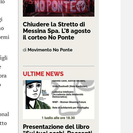
olo
gi
Chiudere la Stretto di
mo
Messina Spa. L’8 agosto
temi
il corteo No Ponte
di
Movimento No Ponte
igli
e
ULTIME NEWS
ora
o
onal
utto
Presentazione del libro