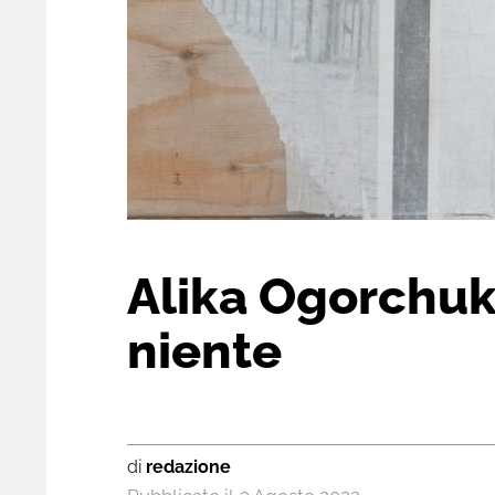
Alika Ogorchukw
niente
di
redazione