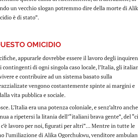
zando un vecchio slogan potremmo dire della morte di Ali
idio è di stato”.
QUESTO OMICIDIO
fiche, appurarle dovrebbe essere il lavoro degli inquiren
contingenti di ogni singola caso locale, l’Italia, gli italian
 vivere e contribuire ad un sistema basato sulla
 razzializate vengono costantemente spinte ai margini e
la vita pubblica e sociale.
osce. L’Italia era una potenza coloniale, e senz’altro anche
a a ripetersi la litania dell’“italiani brava gente”, del “c
’è lavoro per noi, figurati per altri”… Mentre in tutte le
orno l’umiliazione di Alika Ogorchukwu, venditore ambulan