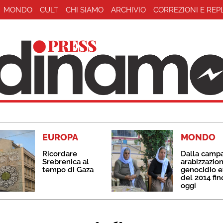
MONDO
CULT
CHI SIAMO
ARCHIVIO
CORREZIONI E REP
EUROPA
MONDO
Ricordare
Dalla camp
Srebrenica al
arabizzazion
tempo di Gaza
genocidio e
del 2014 fin
oggi