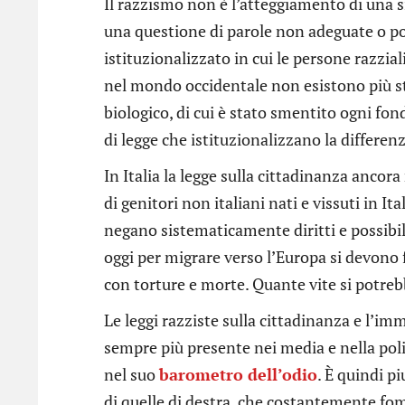
Il razzismo non è l’atteggiamento di una s
una questione di parole non adeguate o po
istituzionalizzato in cui le persone razzi
nel mondo occidentale non esistono più sta
biologico, di cui è stato smentito ogni fo
di legge che istituzionalizzano la differen
In Italia la legge sulla cittadinanza ancora 
di genitori non italiani nati e vissuti in I
negano sistematicamente diritti e possibi
oggi per migrare verso l’Europa si devono f
con torture e morte. Quante vite si potreb
Le leggi razziste sulla cittadinanza e l’
sempre più presente nei media e nella pol
nel suo
barometro dell’odio
. È quindi pi
di quelle di destra, che costantemente fom