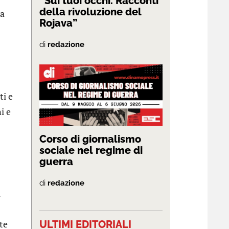
“Sui tuoi occhi. Racconti
della rivoluzione del
ka
Rojava”
di
redazione
ti e
i e
Corso di giornalismo
sociale nel regime di
guerra
di
redazione
i
te
ULTIMI EDITORIALI