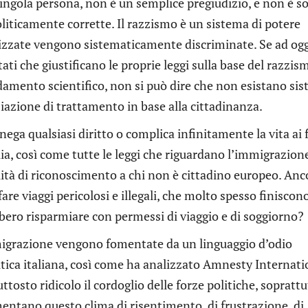
ingola persona, non è un semplice pregiudizio, e non è s
liticamente corrette. Il razzismo è un sistema di potere
alizzate vengono sistematicamente discriminate. Se ad og
ti che giustificano le proprie leggi sulla base del razzis
ndamento scientifico, non si può dire che non esistano sis
ziazione di trattamento in base alla cittadinanza.
nega qualsiasi diritto o complica infinitamente la vita ai f
talia, così come tutte le leggi che riguardano l’immigrazion
lità di riconoscimento a chi non è cittadino europeo. Anc
are viaggi pericolosi e illegali, che molto spesso finiscon
bero risparmiare con permessi di viaggio e di soggiorno?
immigrazione vengono fomentate da un linguaggio d’odio
itica italiana, così come ha analizzato Amnesty Internati
uttosto ridicolo il cordoglio delle forze politiche, sopratt
entano questo clima di risentimento, di frustrazione, di