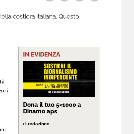
lla costiera italiana. Questo
IN EVIDENZA
età
re i
Dona il tuo 5×1000 a
Dinamo aps
di
redazione
lam