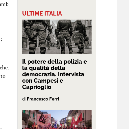
Samb
ULTIME ITALIA
;
Il potere della polizia e
che.
la qualità della
democrazia. Intervista
sto
con Campesi e
Caprioglio
di
Francesco Ferri