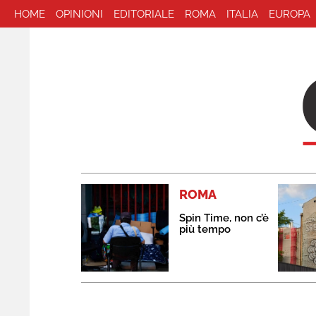
HOME
OPINIONI
EDITORIALE
ROMA
ITALIA
EUROPA
ROMA
Spin Time, non c’è
più tempo