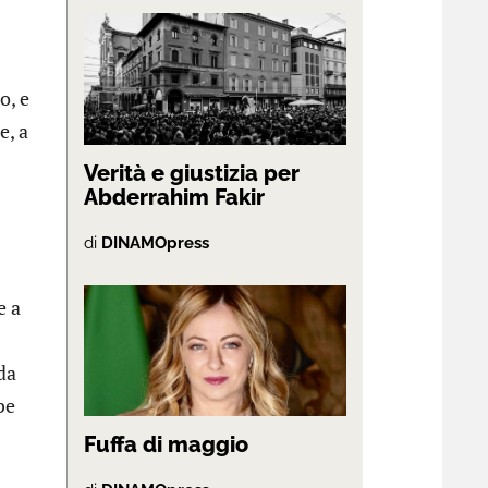
o, e
e, a
Verità e giustizia per
Abderrahim Fakir
di
DINAMOpress
e a
da
be
Fuffa di maggio