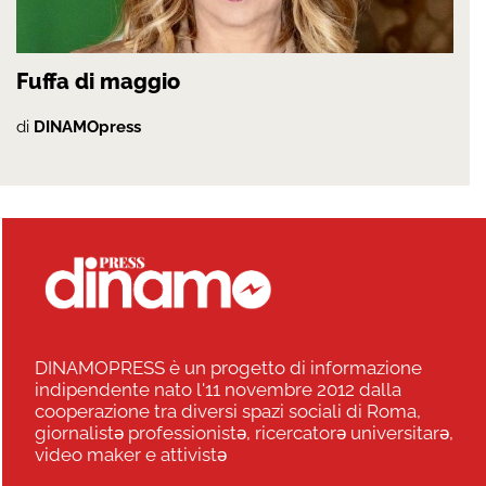
Fuffa di maggio
di
DINAMOpress
DINAMOPRESS è un progetto di informazione
indipendente nato l'11 novembre 2012 dalla
cooperazione tra diversi spazi sociali di Roma,
giornalistə professionistə, ricercatorə universitarə,
video maker e attivistə