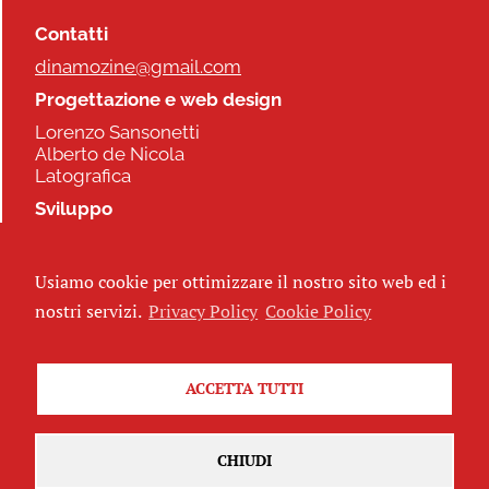
Contatti
dinamozine@gmail.com
Progettazione e web design
Lorenzo Sansonetti
Alberto de Nicola
Latografica
Sviluppo
Commonhelp
Usiamo cookie per ottimizzare il nostro sito web ed i
Seguici
nostri servizi.
Privacy Policy
Cookie Policy
ACCETTA TUTTI
Iscriviti alla newsletter
CHIUDI